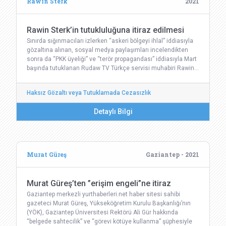
Rawin Sterk
2021
Rawin Sterk’in tutukluluğuna itiraz edilmesi
Sınırda sığınmacıları izlerken “askeri bölgeyi ihlal” iddiasıyla
gözaltına alınan, sosyal medya paylaşımları incelendikten
sonra da “PKK üyeliği” ve “terör propagandası” iddiasıyla Mart
başında tutuklanan Rudaw TV Türkçe servisi muhabiri Rawin…
Haksız Gözaltı veya Tutuklamada Cezasızlık
Detaylı Bilgi
Murat Güreş
Gaziantep - 2021
Murat Güreş’ten ”erişim engeli”ne itiraz
Gaziantep merkezli yurthaberleri.net haber sitesi sahibi
gazeteci Murat Güreş, Yükseköğretim Kurulu Başkanlığı’nın
(YÖK), Gaziantep Üniversitesi Rektörü Ali Gür hakkında
“belgede sahtecilik” ve “görevi kötüye kullanma” şüphesiyle