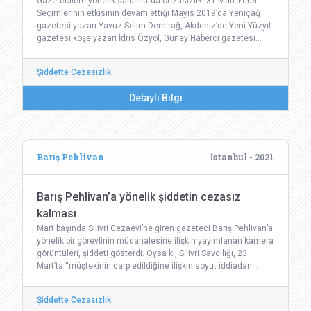
Gazetecilere yönelik saldırılarda cezasızlık: 31 Mart Yerel
Seçimlerinin etkisinin devam ettiği Mayıs 2019’da Yeniçağ
gazetesi yazarı Yavuz Selim Demirağ, Akdeniz’de Yeni Yüzyıl
gazetesi köşe yazarı İdris Özyol, Güney Haberci gazetesi…
Şiddette Cezasızlık
Detaylı Bilgi
Barış Pehlivan
İstanbul - 2021
Barış Pehlivan’a yönelik şiddetin cezasız
kalması
Mart başında Silivri Cezaevi’ne giren gazeteci Barış Pehlivan’a
yönelik bir görevlinin müdahalesine ilişkin yayımlanan kamera
görüntüleri, şiddeti gösterdi. Oysa ki, Silivri Savcılığı, 23
Mart’ta “müştekinin darp edildiğine ilişkin soyut iddiadan…
Şiddette Cezasızlık