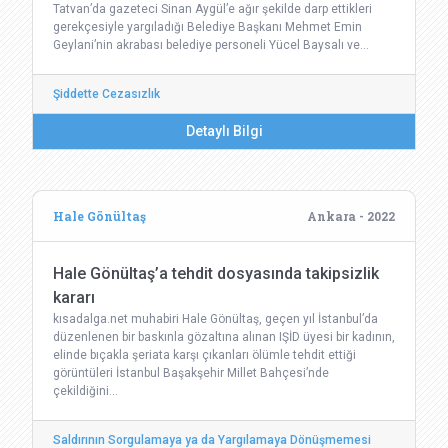
Tatvan’da gazeteci Sinan Aygül’e ağır şekilde darp ettikleri
gerekçesiyle yargıladığı Belediye Başkanı Mehmet Emin
Geylani’nin akrabası belediye personeli Yücel Baysalı ve…
Şiddette Cezasızlık
Detaylı Bilgi
Hale Gönültaş
Ankara - 2022
Hale Gönültaş’a tehdit dosyasında takipsizlik
kararı
kısadalga.net muhabiri Hale Gönültaş, geçen yıl İstanbul’da
düzenlenen bir baskınla gözaltına alınan IŞİD üyesi bir kadının,
elinde bıçakla şeriata karşı çıkanları ölümle tehdit ettiği
görüntüleri İstanbul Başakşehir Millet Bahçesi’nde
çekildiğini…
Saldırının Sorgulamaya ya da Yargılamaya Dönüşmemesi