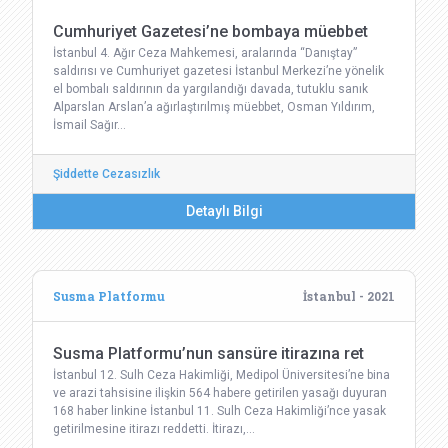
Cumhuriyet Gazetesi’ne bombaya müebbet
İstanbul 4. Ağır Ceza Mahkemesi, aralarında “Danıştay”
saldırısı ve Cumhuriyet gazetesi İstanbul Merkezi’ne yönelik
el bombalı saldırının da yargılandığı davada, tutuklu sanık
Alparslan Arslan’a ağırlaştırılmış müebbet, Osman Yıldırım,
İsmail Sağır…
Şiddette Cezasızlık
Detaylı Bilgi
Susma Platformu
İstanbul - 2021
Susma Platformu’nun sansüre itirazına ret
İstanbul 12. Sulh Ceza Hakimliği, Medipol Üniversitesi’ne bina
ve arazi tahsisine ilişkin 564 habere getirilen yasağı duyuran
168 haber linkine İstanbul 11. Sulh Ceza Hakimliği’nce yasak
getirilmesine itirazı reddetti. İtirazı,…