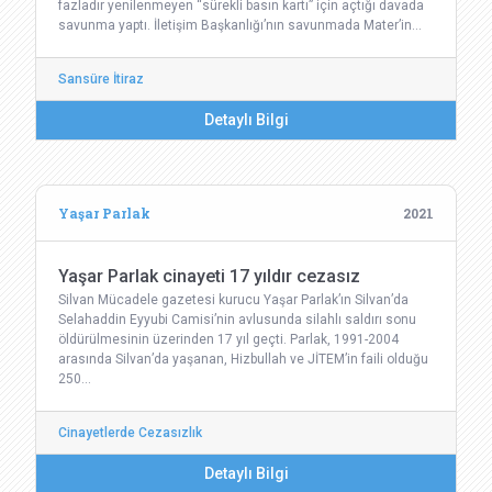
fazladır yenilenmeyen “sürekli basın kartı” için açtığı davada
savunma yaptı. İletişim Başkanlığı’nın savunmada Mater’in…
Sansüre İtiraz
Detaylı Bilgi
Yaşar Parlak
2021
Yaşar Parlak cinayeti 17 yıldır cezasız
Silvan Mücadele gazetesi kurucu Yaşar Parlak’ın Silvan’da
Selahaddin Eyyubi Camisi’nin avlusunda silahlı saldırı sonu
öldürülmesinin üzerinden 17 yıl geçti. Parlak, 1991-2004
arasında Silvan’da yaşanan, Hizbullah ve JİTEM’in faili olduğu
250…
Cinayetlerde Cezasızlık
Detaylı Bilgi