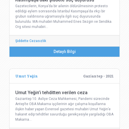
Gazetecilerin, Konya’da bir ailenin öldürülmesinin protesto
edildiği eylem sonrasında İstanbul Kasımpaşa’da ırkçı bir
grubun saldırısına uğramasıyla ilgili suç duyurusunda
bulunuldu. MA muhabiri Muhammed Enes Sezgin ve Sendika.
Org sitesi muhabiri…
Şiddette Cezasızlık
Detaylı Bilgi
Umut Yeğin
Gaziantep - 2021
Umut Yeğin’i tehditten verilen ceza
Gaziantep 10. Asliye Ceza Mahkemesi, Pandemi sürecinde
Antep’te OBA Makarna işçilerinin ağır çalışma koşullarına
ilişkin haber yapan Evrensel gazetesi muhabiri Umut Yeğin’e
hakaret edip tehditler savurduğu gerekçesiyle yargıladığı OBA
Makarna…