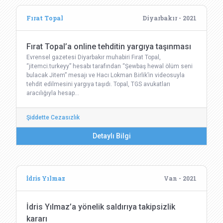
Fırat Topal
Diyarbakır - 2021
Fırat Topal’a online tehditin yargıya taşınması
Evrensel gazetesi Diyarbakır muhabiri Fırat Topal,
“jitemci.turkeyy” hesabı tarafından “Şewbaş hewal ölüm seni
bulacak Jitem” mesajı ve Hacı Lokman Birlik’in videosuyla
tehdit edilmesini yargıya taşıdı. Topal, TGS avukatları
aracılığıyla hesap…
Şiddette Cezasızlık
Detaylı Bilgi
İdris Yılmaz
Van - 2021
İdris Yılmaz’a yönelik saldırıya takipsizlik
kararı