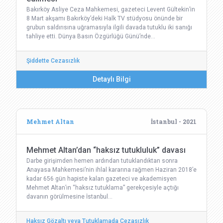
Bakırköy Asliye Ceza Mahkemesi, gazeteci Levent Gültekin’in
8 Mart akşamı Bakırköy’deki Halk TV stüdyosu önünde bir
grubun saldırısına uğramasıyla ilgili davada tutuklu iki sanığı
tahliye etti. Dünya Basın Özgürlüğü Günü’nde…
Şiddette Cezasızlık
Detaylı Bilgi
Mehmet Altan
İstanbul - 2021
Mehmet Altan’dan “haksız tutukluluk” davası
Darbe girişimden hemen ardından tutuklandıktan sonra
Anayasa Mahkemesi’nin ihlal kararına rağmen Haziran 2018’e
kadar 656 gün hapiste kalan gazeteci ve akademisyen
Mehmet Altan’ın “haksız tutuklama” gerekçesiyle açtığı
davanın görülmesine İstanbul…
Haksız Gözaltı veya Tutuklamada Cezasızlık