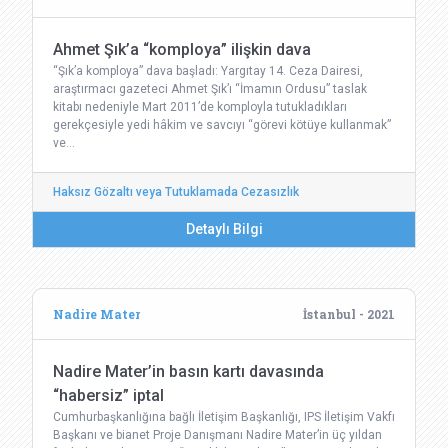
Ahmet Şık’a “komploya” ilişkin dava
“Şık’a komploya” dava başladı: Yargıtay 14. Ceza Dairesi,
araştırmacı gazeteci Ahmet Şık’ı “İmamın Ordusu” taslak
kitabı nedeniyle Mart 2011’de komployla tutukladıkları
gerekçesiyle yedi hâkim ve savcıyı “görevi kötüye kullanmak”
ve…
Haksız Gözaltı veya Tutuklamada Cezasızlık
Detaylı Bilgi
Nadire Mater
İstanbul - 2021
Nadire Mater’in basın kartı davasında
“habersiz” iptal
Cumhurbaşkanlığına bağlı İletişim Başkanlığı, IPS İletişim Vakfı
Başkanı ve bianet Proje Danışmanı Nadire Mater’in üç yıldan