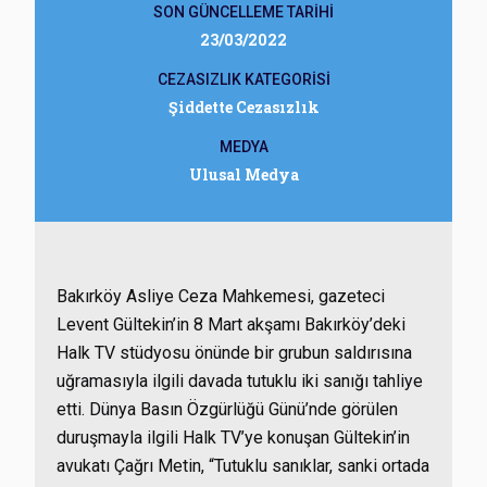
SON GÜNCELLEME TARİHİ
23/03/2022
CEZASIZLIK KATEGORİSİ
Şiddette Cezasızlık
MEDYA
Ulusal Medya
Bakırköy Asliye Ceza Mahkemesi, gazeteci
Levent Gültekin’in 8 Mart akşamı Bakırköy’deki
Halk TV stüdyosu önünde bir grubun saldırısına
uğramasıyla ilgili davada tutuklu iki sanığı tahliye
etti. Dünya Basın Özgürlüğü Günü’nde görülen
duruşmayla ilgili Halk TV’ye konuşan Gültekin’in
avukatı Çağrı Metin, “Tutuklu sanıklar, sanki ortada