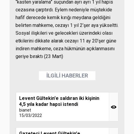
“kasten yaralama” suçundan ayrı ayrı 1 yıl hapis
cezasına çarptırdı. Eylem nedeniyle müştekide
hafif derecede kemik kırığı meydana geldiğini
belirten mahkeme, cezayı 1 yıl 2’şer aya yükseltti.
Sosyal ilişkileri ve gelecekleri üzerindeki olası
etkilerini dikkate alarak cezayı 11 ay 20’şer güne
indiren mahkeme, ceza hükmünün açıklanmasını
geriye bıraktı (23 Mart)
İLGİLİ HABERLER
Levent Gültekin'e saldıran iki kişinin
4,5 yıla kadar hapsi istendi
bianet
15/03/2022
Gazeteci Levent Gültekin'e