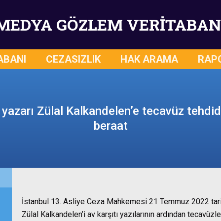
MEDYA GÖZLEM VERİTABAN
ABANI
CEZASIZLIK
HAK ARAMA
RAP
yazarı Zülal Kalkandelen’e tecavüz tehdi
beraat
İstanbul 13. Asliye Ceza Mahkemesi 21 Temmuz 2022 tarih
Zülal Kalkandelen’i av karşıtı yazılarının ardından tecavüzle 