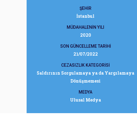
ŞEHİR
İstanbul
MÜDAHALENİN YILI
2020
SON GÜNCELLEME TARİHİ
21/07/2022
CEZASIZLIK KATEGORİSİ
Saldırının Sorgulamaya ya da Yargılamaya
Dönüşmemesi
MEDYA
Ulusal Medya