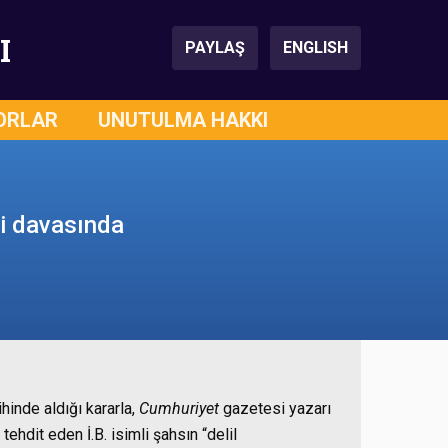
I
PAYLAŞ
ENGLISH
ORLAR
UNUTULMA HAKKI
di davasında
inde aldığı kararla,
Cumhuriyet
gazetesi yazarı
tehdit eden İ.B. isimli şahsın “delil