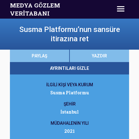
MEDYA GÖZLEM
VERİTABANI
Susma Platformu’nun sansüre
itirazına ret
PAYLAŞ
YAZDIR
AYRINTILARI GİZLE
İLGİLİ KİŞİ VEYA KURUM
Susma Platformu
ŞEHİR
İstanbul
MÜDAHALENİN YILI
2021