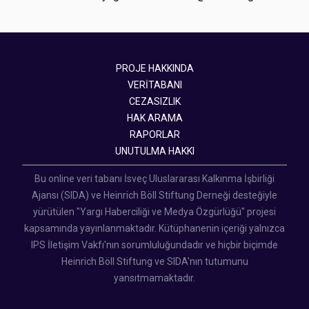
PROJE HAKKINDA
VERİTABANI
CEZASIZLIK
HAK ARAMA
RAPORLAR
UNUTULMA HAKKI
Bu online veri tabanı İsveç Uluslararası Kalkınma İşbirliği
Ajansı (SIDA) ve Heinrich Böll Stiftung Derneği desteğiyle
yürütülen "Yargı Haberciliği ve Medya Özgürlüğü" projesi
kapsamında yayınlanmaktadır. Kütüphanenin içeriği yalnızca
IPS İletişim Vakfı'nın sorumluluğundadır ve hiçbir biçimde
Heinrich Böll Stiftung ve SIDA'nın tutumunu
yansıtmamaktadır.