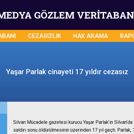
MEDYA GÖZLEM VERİTABAN
ABANI
CEZASIZLIK
HAK ARAMA
RAP
Yaşar Parlak cinayeti 17 yıldır cezasız
Silvan Mücadele gazetesi kurucu Yaşar Parlak’ın Silvan’da 
saldırı sonu öldürülmesinin üzerinden 17 yıl geçti. Parlak