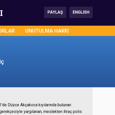
I
PAYLAŞ
ENGLISH
ORLAR
UNUTULMA HAKKI
iç
1’de Düzce Akçakoca kıyılarında bulunan
 gerekçesiyle yargılanan, meslekten ihraç polis