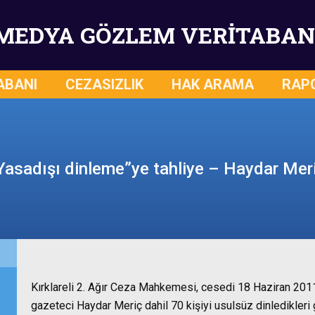
MEDYA GÖZLEM VERİTABAN
ABANI
CEZASIZLIK
HAK ARAMA
RAP
Yasadışı dinleme”ye tahliye – Haydar Mer
Kırklareli 2. Ağır Ceza Mahkemesi, cesedi 18 Haziran 201
gazeteci Haydar Meriç dahil 70 kişiyi usulsüz dinledikleri