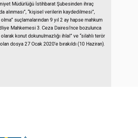
niyet Müdürlüğü İstihbarat Şubesinden ihraç
a alınması”, “kişisel verilerin kaydedilmesi”,
üye olma” suçlamalarından 9 yıl 2 ay hapse mahkum
e Adliye Mahkemesi 3. Ceza Dairesi’nce bozulunca
larak konut dokunulmazlığı ihlal” ve “silahlı terör
lan dosya 27 Ocak 2020’e bırakıldı (10 Haziran).