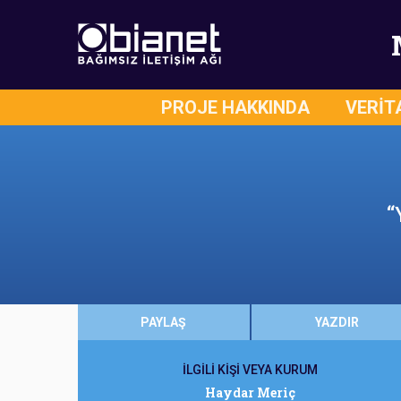
PROJE HAKKINDA
VERİT
“
PAYLAŞ
YAZDIR
İLGİLİ KİŞİ VEYA KURUM
Haydar Meriç