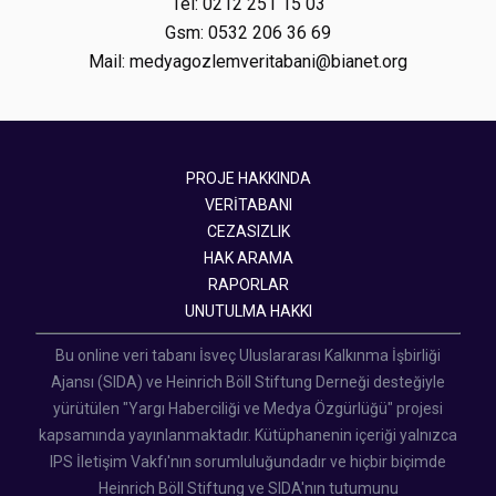
Tel: 0212 251 15 03
Gsm: 0532 206 36 69
Mail: medyagozlemveritabani@bianet.org
PROJE HAKKINDA
VERİTABANI
CEZASIZLIK
HAK ARAMA
RAPORLAR
UNUTULMA HAKKI
Bu online veri tabanı İsveç Uluslararası Kalkınma İşbirliği
Ajansı (SIDA) ve Heinrich Böll Stiftung Derneği desteğiyle
yürütülen "Yargı Haberciliği ve Medya Özgürlüğü" projesi
kapsamında yayınlanmaktadır. Kütüphanenin içeriği yalnızca
IPS İletişim Vakfı'nın sorumluluğundadır ve hiçbir biçimde
Heinrich Böll Stiftung ve SIDA'nın tutumunu