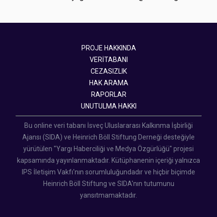
PROJE HAKKINDA
VERİTABANI
CEZASIZLIK
HAK ARAMA
RAPORLAR
UNUTULMA HAKKI
Bu online veri tabanı İsveç Uluslararası Kalkınma İşbirliği
Ajansı (SIDA) ve Heinrich Böll Stiftung Derneği desteğiyle
yürütülen "Yargı Haberciliği ve Medya Özgürlüğü" projesi
kapsamında yayınlanmaktadır. Kütüphanenin içeriği yalnızca
IPS İletişim Vakfı'nın sorumluluğundadır ve hiçbir biçimde
Heinrich Böll Stiftung ve SIDA'nın tutumunu
yansıtmamaktadır.