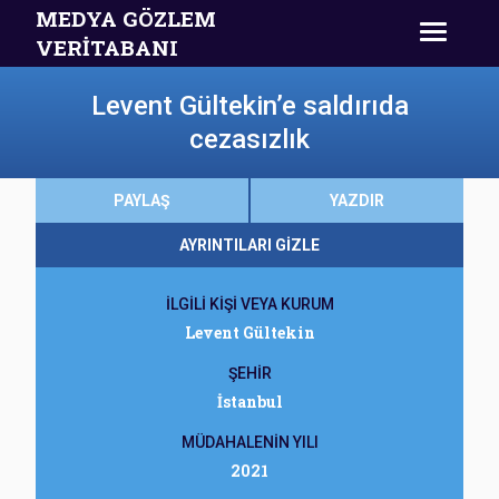
MEDYA GÖZLEM
VERİTABANI
Levent Gültekin’e saldırıda
cezasızlık
PAYLAŞ
YAZDIR
AYRINTILARI GİZLE
İLGİLİ KİŞİ VEYA KURUM
Levent Gültekin
ŞEHİR
İstanbul
MÜDAHALENİN YILI
2021