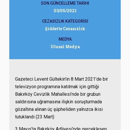
SON GÜNCELLEME TARİHİ
03/05/2021
CEZASIZLIK KATEGORİSİ
Şiddette Cezasızlık
MEDYA
Ulusal Medya
Gazeteci Levent Gültekin’in 8 Mart 2021’de bir
televizyon programına katılmak için gittiği
Bakırköy Cevizlik Mahallesi’nde bir grubun
saldırısına uğramasına ilişkin soruşturmada
gözaltına alınan üç şüpheliden yalnızca ikisi
tutuklandı (23 Mart)
3 Mayıs’ta Bakırköy Adliyesi’nde gerçekleşen