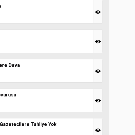
e
lere Dava
aşvurusu
, Gazetecilere Tahliye Yok