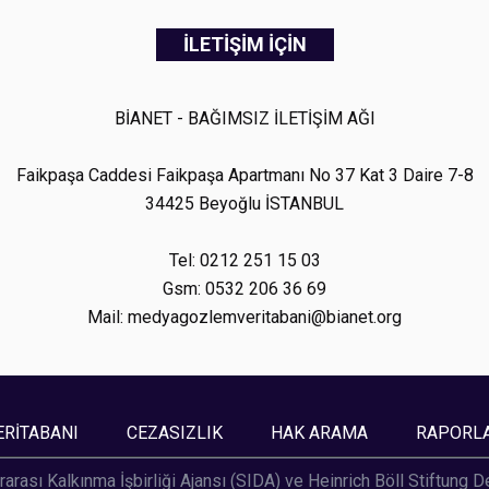
İLETİŞİM İÇİN
BİANET - BAĞIMSIZ İLETİŞİM AĞI
Faikpaşa Caddesi Faikpaşa Apartmanı No 37 Kat 3 Daire 7-8
34425 Beyoğlu İSTANBUL
Tel: 0212 251 15 03
Gsm: 0532 206 36 69
Mail: medyagozlemveritabani@bianet.org
ERİTABANI
CEZASIZLIK
HAK ARAMA
RAPORL
rarası Kalkınma İşbirliği Ajansı (SIDA) ve Heinrich Böll Stiftung 