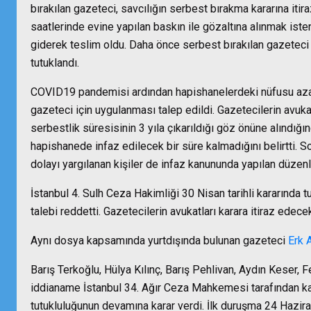
bırakılan gazeteci, savcılığın serbest bırakma kararına itir
saatlerinde evine yapılan baskın ile gözaltına alınmak is
giderek teslim oldu. Daha önce serbest bırakılan gazeteci 
tutuklandı.
COVID19 pandemisi ardından hapishanelerdeki nüfusu azaltm
gazeteci için uygulanması talep edildi. Gazetecilerin avuk
serbestlik süresisinin 3 yıla çıkarıldığı göz önüne alındığ
hapishanede infaz edilecek bir süre kalmadığını belirtti. S
dolayı yargılanan kişiler de infaz kanununda yapılan düzenl
İstanbul 4. Sulh Ceza Hakimliği 30 Nisan tarihli kararında 
talebi reddetti. Gazetecilerin avukatları karara itiraz edecek
Aynı dosya kapsamında yurtdışında bulunan gazeteci
Erk 
Barış Terkoğlu, Hülya Kılınç, Barış Pehlivan, Aydın Keser, 
iddianame İstanbul 34. Ağır Ceza Mahkemesi tarafından ka
tutukluluğunun devamına karar verdi. İlk duruşma 24 Hazira