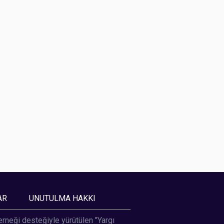
AR
UNUTULMA HAKKI
Derneği desteğiyle yürütülen "Yargı