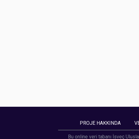
PROJE HAKKINDA
V
Bu online veri tabanı İsveç Ulusla