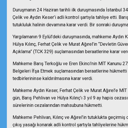
Duruşmanın 24 Haziran tarihli ilk duruşmasında İstanbul 3
Çelik ve Aydın Keser’i adli kontrol şartıyla tahliye etti. Barı
tutukluluk halinin devamına karar verdi. Bir sonraki duruşma
Yargılamanın 9 Eylül’deki duruşmasında, mahkeme Aydın Kes
Hülya Kılınç, Ferhat Çelik ve Murat Ağırel’in “Devletin Güvenl
Açıklama” (TCK 329) suçlamasından beraatlerine karar verd
Mahkeme Barış Terkoğlu ve Eren Ekinci’nin MİT Kanunu 27/3 u
Belgeleri İfşa Etmek suçlamasından beraatlerine hükmetti 
tedbirlerininse kaldırılmasına karar verdi.
Mahkeme Aydın Keser, Ferhat Çelik ve Murat Ağırel’e MİT Ka
gün, Barış Pehlivan ve Hülya Kılınç’ı 3 yıl 9 ay hapis cezas
sürelerinin cezalarından mahsubuna hükmetti.
Mahkeme Pehlivan, Kılınç ve Ağırel’in tutuklukta geçirmiş o
çıkış yasağı konarak adli kontrol şartıyla tahliyelerine h