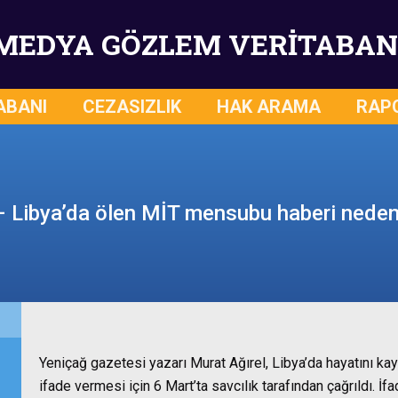
MEDYA GÖZLEM VERİTABAN
ABANI
CEZASIZLIK
HAK ARAMA
RAP
– Libya’da ölen MİT mensubu haberi neden
Yeniçağ gazetesi yazarı Murat Ağırel, Libya’da hayatını ka
ifade vermesi için 6 Mart’ta savcılık tarafından çağrıldı. İf