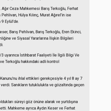
4. Ağır Ceza Mahkemesi Barış Terkoğlu, Ferhat
ş Pehlivan, Hülya Kılınç, Murat Ağırel’in ise
 9 Eylül’de.
er, Barış Pehlivan, Barış Terkoğlu, Eren Ekinci,
iğine ve Siyasal Yararlarına İlişkin Bilgileri
i.
yarınca İstihbarat Faaliyeti İle İlgili Bilgi Ve
ve Terkoğlu hakkındaki adli kontrol
nunu’nu ihlal ettikleri gerekçesiyle 4 yıl 8 ay 7
ı verdi. Sanıkların tutuklulukta ve gözaltında geçen
ldukları süreyi göz önüne alarak ve yurtdışına
ükmetti. Mahkeme ayrıca Aydın Keser ve Ferhat