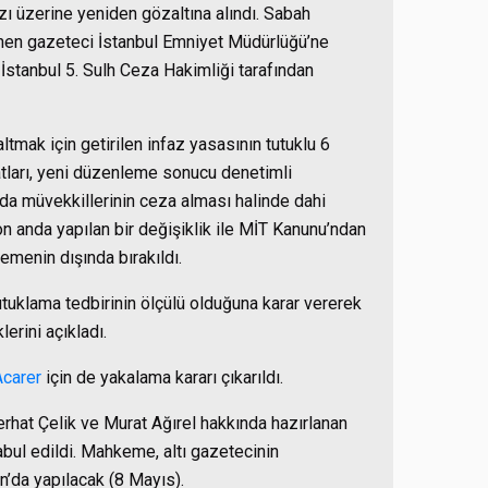
azı üzerine yeniden gözaltına alındı. Sabah
tenen gazeteci İstanbul Emniyet Müdürlüğü’ne
İstanbul 5. Sulh Ceza Hakimliği tarafından
ak için getirilen infaz yasasının tutuklu 6
atları, yeni düzenleme sonucu denetimli
ında müvekkillerinin ceza alması halinde dahi
on anda yapılan bir değişiklik ile MİT Kanunu’ndan
emenin dışında bırakıldı.
tutuklama tedbirinin ölçülü olduğuna karar vererek
lerini açıkladı.
Acarer
için de yakalama kararı çıkarıldı.
Ferhat Çelik ve Murat Ağırel hakkında hazırlanan
bul edildi. Mahkeme, altı gazetecinin
n’da yapılacak (8 Mayıs).