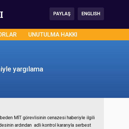
I
PAYLAŞ
ENGLISH
ORLAR
UNUTULMA HAKKI
iyle yargılama
ybeden MİT görevlisinin cenazesi haberiyle ilgili
adesinin ardından adli kontrol kararıyla serbest