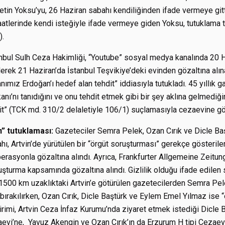
in Yoksu’yu, 26 Haziran sabahı kendiliğinden ifade vermeye gitti
tlerinde kendi isteğiyle ifade vermeye giden Yoksu, tutuklama
).
nbul Sulh Ceza Hakimliği, “Youtube” sosyal medya kanalında 20 H
rek 21 Haziran’da İstanbul Teşvikiye’deki evinden gözaltına alın
nımız Erdoğan’ı hedef alan tehdit” iddiasıyla tutukladı. 45 yıllık g
nı’nı tanıdığını ve onu tehdit etmek gibi bir şey aklına gelmediği
t” (TCK md. 310/2 delaletiyle 106/1) suçlamasıyla cezaevine gön
n” tutuklaması:
Gazeteciler Semra Pelek, Ozan Cırık ve Dicle B
ı, Artvin’de yürütülen bir “örgüt soruşturması” gerekçe gösteriler
rasyonla gözaltına alındı. Ayrıca, Frankfurter Allgemeine Zeitun
şturma kapsamında gözaltına alındı. Gizlilik olduğu ifade edilen
1500 km uzaklıktaki Artvin’e götürülen gazetecilerden Semra Pel
bırakılırken, Ozan Cırık, Dicle Baştürk ve Eylem Emel Yılmaz ise “
irimi, Artvin Ceza İnfaz Kurumu’nda ziyaret etmek istediği Dicle
evi’ne, Yavuz Akengin ve Ozan Cırık’ın da Erzurum H tipi Cezaevi