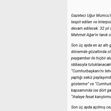
Gazeteci Uğur Mumcu’nu
tespit edilen ve Interpo
devam edilecek. 32 yıl
Mehmet Ağar’ın tanık o
Son üç ayda en az altı g
dönemde gözaltında ola
peygamber ile hiçbir al
iddiasıyla tutuklanacak
“Cumhurbaşkanı’nı tehd
yaptığı sekiz paylaşımd
gösterme” ve “Cumhurba
kapsamında ise dört ga
“ihaleye fesat karıştır
Son üç ayda açılmış ce