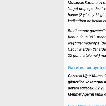
Mücadele Kanunu uyarınca
“örgüt propagandası” v
hapse (2 yıl 4 ay 12 g
karikatürist de beraat et
Bu dönemde gazeteciler
Kanunu’nun 301. maddes
eleştiriler nedeniyle “
Özgür, Merdan Yanardağ
22 günü ertelemeli) ma
Gazeteci cinayeti d
Gazeteci Uğur Mumcu’nu
gösterilen ve İnterpol 
devam edilecek. 32 yıl
Mehmet Ağar’ın tanık o