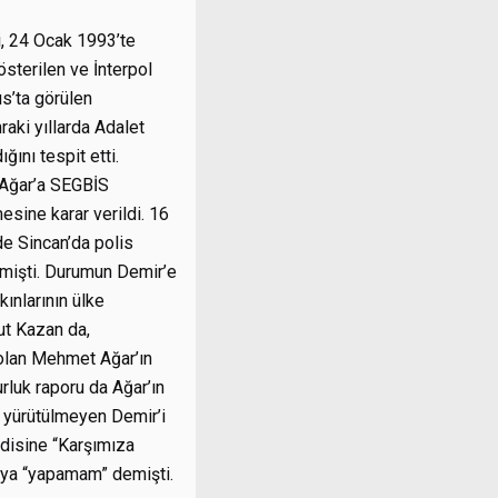
, 24 Ocak 1993’te
sterilen ve İnterpol
ıs’ta görülen
aki yıllarda Adalet
ını tespit etti.
 Ağar’a SEGBİS
sine karar verildi. 16
de Sincan’da polis
etmişti. Durumun Demir’e
ınlarının ülke
gut Kazan da,
 olan Mehmet Ağar’ın
urluk raporu da Ağar’ın
t yürütülmeyen Demir’i
endisine “Karşımıza
cu’ya “yapamam” demişti.