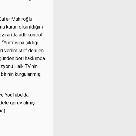
 Cafer Mahiroğlu
 kararı çıkarıldığını
ziran’da adli kontrol
 “Yurtdışına çıktığı
ı verilmiştir” denilen
 günden beri hakkımda
vizyonu Halk TV’nin
 birinin kurgulanmış
ve YouTube’da
adele görev almış
s).