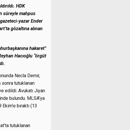
ldırıldı. HDK
ın süreyle mahpus
n gazeteci-yazar Ender
t’ta gözaltına alınan
umhurbaşkanına hakaret”
e Reyhan Hacıoğlu “örgüt
dı.
yonunda Necla Demir,
n sonra tutuklanan
ye edildi. Avukatı Jiyan
ebinde bulundu. MLSA’ya
 Ekim’e bıraktı (13
t’ta tutuklanan