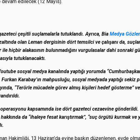
e devam edilecek (12 Mayıs).
gazeteci çeşitli suçlamalarla tutuklandı. Ayrıca, Bia
Medya Gözle
ltında olan Leman dergisinin dört temsilci ve çalışanı da, suçla
 hiçbir alakasının bulunmadığını vurgulasalar dahi sonraki gü
asıyla tutuklanacaktı.
, Youtube sosyal medya kanalında yaptığı yorumda “Cumhurbaşkanı’
en Furkan Karabay’ın mahpusluğu, sosyal medyada yaptığı sekiz 
ında, “Terörle mücadele görev almış kişileri hedef gösterme” 
andırıldı.
” operasyonu kapsamında ise dört gazeteci cezaevine gönderildi
 hakkında da “ihaleye fesat karıştırmak”, “suç örgütü kurmak ve 
ı.
an Hakimliği, 13 Haziran’da evine baskın düzenlenen, evde olmad