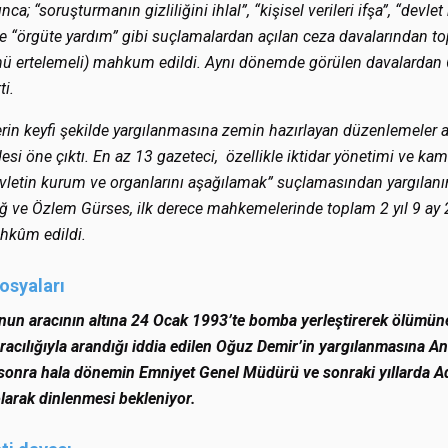
; “soruşturmanın gizliliğini ihlal”, “kişisel verileri ifşa”, “devle
e “örgüte yardım” gibi suçlamalardan açılan ceza davalarından to
ünü ertelemeli) mahkum edildi. Aynı dönemde görülen davalardan 6
ti.
in keyfi şekilde yargılanmasına zemin hazırlayan düzenlemeler 
i öne çıktı. En az 13 gazeteci, özellikle iktidar yönetimi ve ka
devletin kurum ve organlarını aşağılamak” suçlamasından yargılan
 ve Özlem Gürses, ilk derece mahkemelerinde toplam 2 yıl 9 ay 2
hkûm edildi.
osyaları
n aracının altına 24 Ocak 1993’te bomba yerleştirerek ölümüne
aracılığıyla arandığı iddia edilen Oğuz Demir’in yargılanmasına An
 sonra hala dönemin Emniyet Genel Müdürü ve sonraki yıllarda A
larak dinlenmesi bekleniyor.