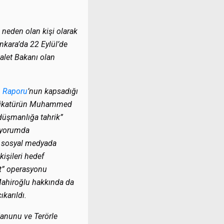
neden olan kişi olarak
Ankara’da 22 Eylül’de
alet Bakanı olan
 Raporu
’nun kapsadığı
karikatürün Muhammed
düşmanlığa tahrik”
ı yorumda
, sosyal medyada
işileri hedef
üt” operasyonu
Mahiroğlu hakkında da
karıldı.
Kanunu ve Terörle