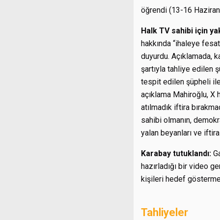
öğrendi (13-16 Haziran
Halk TV sahibi için y
hakkında “ihaleye fesat
duyurdu. Açıklamada, ka
şartıyla tahliye edilen 
tespit edilen şüpheli il
açıklama Mahiroğlu, X 
atılmadık iftira bırakm
sahibi olmanın, demokra
yalan beyanları ve iftir
Karabay tutuklandı:
G
hazırladığı bir video g
kişileri hedef gösterm
Tahliyeler