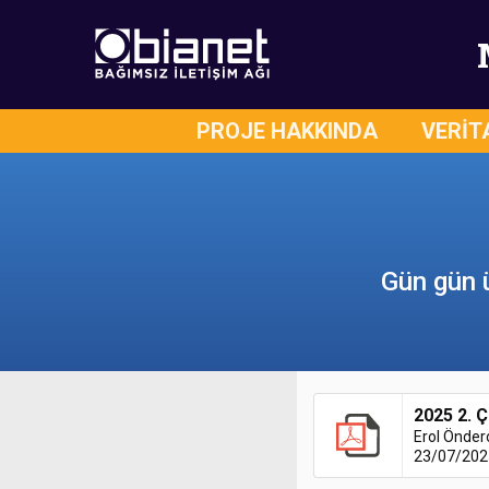
PROJE HAKKINDA
VERİT
Gün gün ü
2025 2. 
Erol Önder
23/07/202