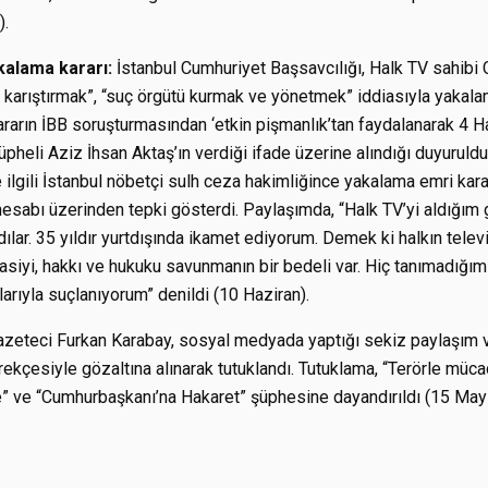
).
akalama kararı:
İstanbul Cumhuriyet Başsavcılığı, Halk TV sahibi
 karıştırmak”, “suç örgütü kurmak ve yönetmek” iddiasıyla yakalama
rarın İBB soruşturmasından ‘etkin pişmanlık’tan faydalanarak 4 Ha
şüpheli Aziz İhsan Aktaş’ın verdiği ifade üzerine alındığı duyuruldu.
e ilgili İstanbul nöbetçi sulh ceza hakimliğince yakalama emri karar
hesabı üzerinden tepki gösterdi. Paylaşımda, “Halk TV’yi aldığım
adılar. 35 yıldır yurtdışında ikamet ediyorum. Demek ki halkın tele
siyi, hakkı ve hukuku savunmanın bir bedeli var. Hiç tanımadığım
alarıyla suçlanıyorum” denildi (10 Haziran).
azeteci Furkan Karabay, sosyal medyada yaptığı sekiz paylaşım 
erekçesiyle gözaltına alınarak tutuklandı. Tutuklama, “Terörle müc
e” ve “Cumhurbaşkanı’na Hakaret” şüphesine dayandırıldı (15 Mayı