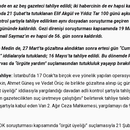
 en az beş gazeteci tahliye edildi; iki habercinin de ev hapsi ka
a 21 Şubat’ta tutuklanan Elif Akgül ve Yıldız Tar 100 günü aşk
ntrol şartıyla tahliye edilirken aynı dosyadan soruşturma geçire
gününde kaldırıldı. Gezi direnişi soruşturması kapsamında 19 Mar
mail Saymaz’ın ev hapsi de 56. gün sonra kaldırıldı.
m Medin de, 27 Mart’ta gözaltına alındıktan sonra ertesi gün “C
i” iddialarıyla tutuklandı; 16 Mayıs’ta tahliye edildi. Bu dönemd
rvas da “örgüte yardım” suçlamasından tutukluluk yaşayıp bırakıl
hliye:
İstanbul’da 17 Ocak’ta birçok eve yönelik yapılan operas
in, Ahmet Güneş ve Vedat Örüç ile birlikte gözaltına alınıp üç gü
üyeliği” iddiasıyla yargılandığı davadan adli kontrol şartıyla tahli
 gazetecilikten suç üretmeye çalıştığını” belirterek tahliye tal
l şartıyla kabul eden Van 2. Ağır Ceza Mahkemesi, yargılamayı da 9
K soruşturması kapsamında “örgüt üyeliği” suçlamasıyla 21 Şuba