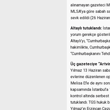
alınamayan gazeteci Met
MLSA’ya göre sabah saa
sevk edildi (26 Haziran
Altaylı tutuklandı:
İsta
yorum gerekçe gösterile
Altaylı’yı, “Cumhurbaşka
hakimlikte, Cumhurbaşka
“Cumhurbaşkanını Tehdi
Üç gazeteciye “Artvi
Yılmaz 13 Haziran sabah
evlerine düzenlenen ope
Melisa Efe de aynı soru
kapsamında İstanbul’a 
kontrol altında serbest 
tutuklandı. TGS hukuk b
Yılmaz’ın Erzincan Ceza