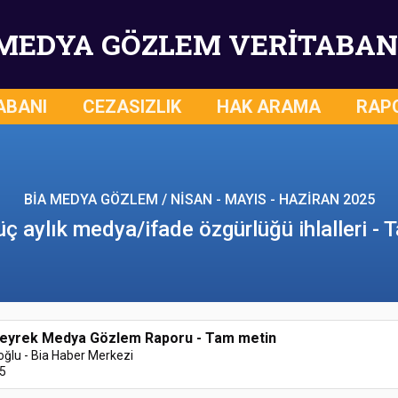
MEDYA GÖZLEM VERİTABAN
ABANI
CEZASIZLIK
HAK ARAMA
RAP
BİA MEDYA GÖZLEM / NİSAN - MAYIS - HAZİRAN 2025
ç aylık medya/ifade özgürlüğü ihlalleri -
Çeyrek Medya Gözlem Raporu - Tam metin
oğlu - Bia Haber Merkezi
5