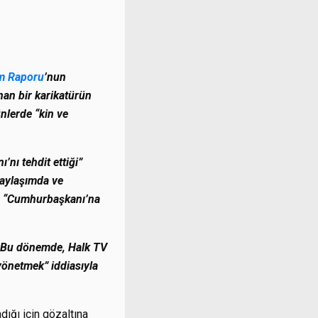
m Raporu
’nun
nan bir karikatürün
nlerde “kin ve
nı tehdit ettiği”
paylaşımda ve
ve “Cumhurbaşkanı’na
. Bu dönemde, Halk TV
yönetmek” iddiasıyla
ığı için gözaltına