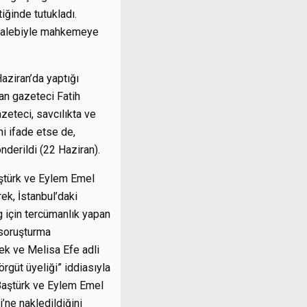
ğinde tutukladı.
 talebiyle mahkemeye
aziran’da yaptığı
an gazeteci Fatih
azeteci, savcılıkta ve
ni ifade etse de,
derildi (22 Haziran).
aştürk ve Eylem Emel
ek, İstanbul’daki
g için tercümanlık yapan
 soruşturma
ek ve Melisa Efe adli
örgüt üyeliği” iddiasıyla
 Baştürk ve Eylem Emel
’ne nakledildiğini