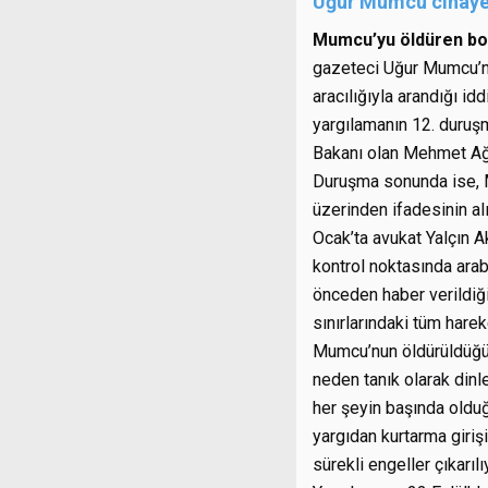
Uğur Mumcu cinaye
Mumcu’yu öldüren bom
gazeteci Uğur Mumcu’nu
aracılığıyla arandığı i
yargılamanın 12. duruş
Bakanı olan Mehmet Ağar
Duruşma sonunda ise, M
üzerinden ifadesinin al
Ocak’ta avukat Yalçın A
kontrol noktasında arab
önceden haber verildiği
sınırlarındaki tüm harek
Mumcu’nun öldürüldüğü 
neden tanık olarak dinle
her şeyin başında olduğ
yargıdan kurtarma girişi
sürekli engeller çıkarı