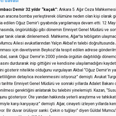
ti davası
bacı Demir 32 yıldır “kaçak”:
Ankara 5. Ağır Ceza Mahkemesi
n aracına bomba yerleştirerek ölümüne neden olan kişi olarak gö
ddia edilen Oğuz Demir’i gıyabında yargılamaya devam etti. 12 May
masında, öngörüldüğü gibi dönemin Emniyet Genel Müdürü ve sonr
 tanık olarak dinlenemedi. Mahkeme, Ağar’ta tebligatın ulaşmadığ
umcu Ailesi avukatlarından Yalçın Akbal’ın talebi doğrultusunda
ınması için davetiyenin Beykoz’da tespit edilen adrese gönderilme
kbal, sanık Oğuz Demir’in 2000 yılında örgütün dağıtıldığı dönem
asını durdurarak inip gittiğini ve kendisine ulaşılamadığını kayd
ni gösterir nitelikte olduğunu vurgulayan Akbal “Oğuz Demir’in yak
etliliğinin detaylıca incelenmesini istiyoruz” demişti. Avukat Tur
tarihte Emniyet Genel Müdürü ve sonraki yıllarda Adalet Bakanı
nilmesi gerektiğini anlatarak bu talebini yinelemişti. Kazan, “Sus
unu gösteriyor. Öte yandan hakkında yeterli araştırma ve tahkika
miyle karşı karşıyayız” demişti. Ağar, cinayeti izleyen yıllarda k
lıyor. Bir duvar örülüyor sanki. Çekin o tuğlayı” diyen Güldal Mum