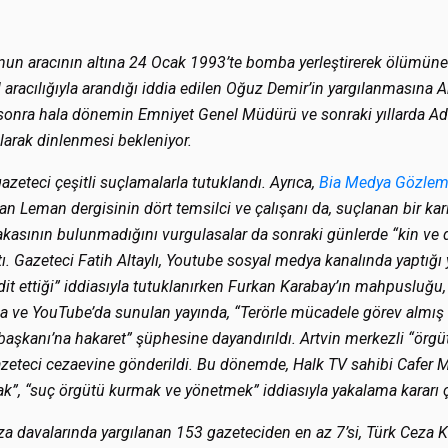
n aracının altına 24 Ocak 1993’te bomba yerleştirerek ölümüne 
l aracılığıyla arandığı iddia edilen Oğuz Demir’in yargılanmasına 
 sonra hala dönemin Emniyet Genel Müdürü ve sonraki yıllarda Ad
larak dinlenmesi bekleniyor.
azeteci çeşitli suçlamalarla tutuklandı. Ayrıca,
Bia Medya Gözlem
n Leman dergisinin dört temsilci ve çalışanı da, suçlanan bir 
akasının bulunmadığını vurgulasalar da sonraki günlerde “kin ve 
tı. Gazeteci Fatih Altaylı, Youtube sosyal medya kanalında yaptığ
it ettiği” iddiasıyla tutuklanırken Furkan Karabay’ın mahpusluğu
a ve YouTube’da sunulan yayında, “Terörle mücadele görev almış k
şkanı’na hakaret” şüphesine dayandırıldı. Artvin merkezli “örg
zeteci cezaevine gönderildi. Bu dönemde, Halk TV sahibi Cafer 
mak”, “suç örgütü kurmak ve yönetmek” iddiasıyla yakalama kararı çı
za davalarında yargılanan 153 gazeteciden en az 7’si, Türk Ceza 