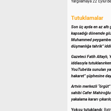
Yargılamaya 22 Eylül’d
Tutuklamalar
Son üç ayda en az altı 
kapsadığı dönemde göza
Muhammed peygamber ile
düşmanlığa tahrik” iddi
Gazeteci Fatih Altaylı
iddiasıyla tutuklanırk
YouTube’da sunulan yay
hakaret” şüphesine day
Artvin merkezli “örgüt
sahibi Cafer Mahiroğlu
yakalama kararı çıkarıld
Yoksu tutuklandı:
Batm