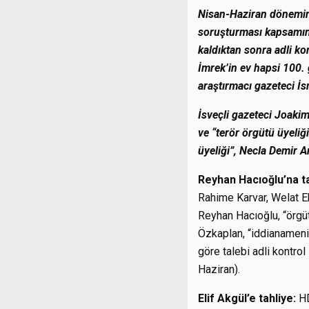
Nisan-Haziran döneminde
soruşturması kapsamınd
kaldıktan sonra adli ko
İmrek’in ev hapsi 100. 
araştırmacı gazeteci İs
İsveçli gazeteci Joaki
ve “terör örgütü üyeliğ
üyeliği”, Necla Demir A
Reyhan Hacıoğlu’na ta
Rahime Karvar, Welat Ek
Reyhan Hacıoğlu, “örgüt 
Özkaplan, “iddianamenin
göre talebi adli kontro
Haziran).
Elif Akgül’e tahliye:
HD