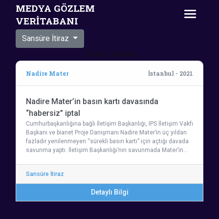
MEDYA GÖZLEM
VERİTABANI
Sansüre İtiraz
5 Giriş Listendi
Nadire Mater
İstanbul - 2021
Nadire Mater’in basın kartı davasında
“habersiz” iptal
Cumhurbaşkanlığına bağlı İletişim Başkanlığı, IPS İletişim Vakfı
Başkanı ve bianet Proje Danışmanı Nadire Mater’in üç yıldan
fazladır yenilenmeyen “sürekli basın kartı” için açtığı davada
savunma yaptı. İletişim Başkanlığı’nın savunmada Mater’in…
Sansüre İtiraz
Detaylı Bilgi