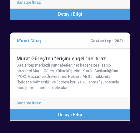
Sansüre İtiraz
Detaylı Bilgi
Murat Güreş
Gaziantep - 2021
Murat Güreş’ten ”erişim engeli”ne itiraz
Gaziantep merkezli yurthaberleri.net haber sitesi sahibi
gazeteci Murat Güreş, Yükseköğretim Kurulu Başkanlığı’nın
(YÖK), Gaziantep Üniversitesi Rektörü Ali Gür hakkında
“belgede sahtecilik” ve “görevi kötüye kullanma” şüphesiyle
soruşturma açmasını ele alan…
Sansüre İtiraz
Detaylı Bilgi