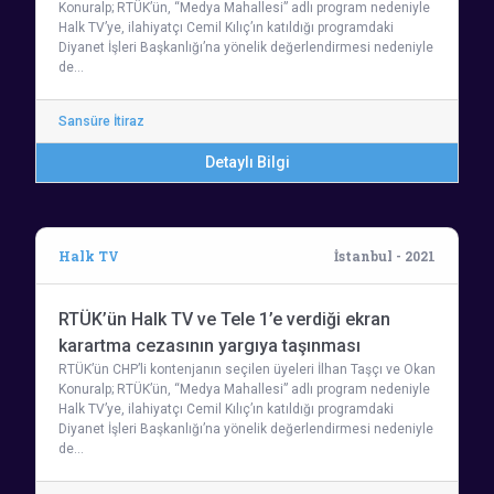
Konuralp; RTÜK’ün, “Medya Mahallesi” adlı program nedeniyle
Halk TV’ye, ilahiyatçı Cemil Kılıç’ın katıldığı programdaki
Diyanet İşleri Başkanlığı’na yönelik değerlendirmesi nedeniyle
de…
Sansüre İtiraz
Detaylı Bilgi
Halk TV
İstanbul - 2021
RTÜK’ün Halk TV ve Tele 1’e verdiği ekran
karartma cezasının yargıya taşınması
RTÜK’ün CHP’li kontenjanın seçilen üyeleri İlhan Taşçı ve Okan
Konuralp; RTÜK’ün, “Medya Mahallesi” adlı program nedeniyle
Halk TV’ye, ilahiyatçı Cemil Kılıç’ın katıldığı programdaki
Diyanet İşleri Başkanlığı’na yönelik değerlendirmesi nedeniyle
de…