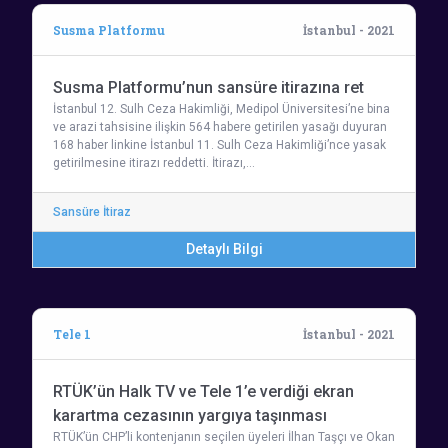
Susma Platformu
İstanbul - 2021
Susma Platformu’nun sansüre itirazına ret
İstanbul 12. Sulh Ceza Hakimliği, Medipol Üniversitesi’ne bina
ve arazi tahsisine ilişkin 564 habere getirilen yasağı duyuran
168 haber linkine İstanbul 11. Sulh Ceza Hakimliği’nce yasak
getirilmesine itirazı reddetti. İtirazı,…
Sansüre İtiraz
Detaylı Bilgi
Tele 1
İstanbul - 2021
RTÜK’ün Halk TV ve Tele 1’e verdiği ekran
karartma cezasının yargıya taşınması
RTÜK’ün CHP’li kontenjanın seçilen üyeleri İlhan Taşçı ve Okan