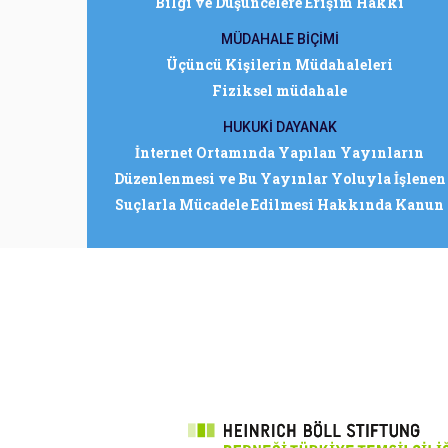
Bilgi ve Düşüncelere Erişim Hakkı
MÜDAHALE BİÇİMİ
Üçüncü Kişilerin Müdahaleleri
Fiziksel müdahale
HUKUKİ DAYANAK
İnternet Ortamında Yapılan Yayınların
Düzenlenmesi ve Bu Yayınlar Yoluyla İşlenen
Suçlarla Mücadele Edilmesi Hakkında Kanun