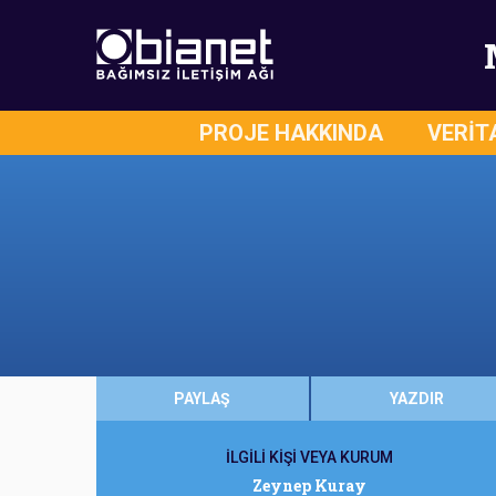
PROJE HAKKINDA
VERİT
PAYLAŞ
YAZDIR
İLGİLİ KİŞİ VEYA KURUM
Zeynep Kuray