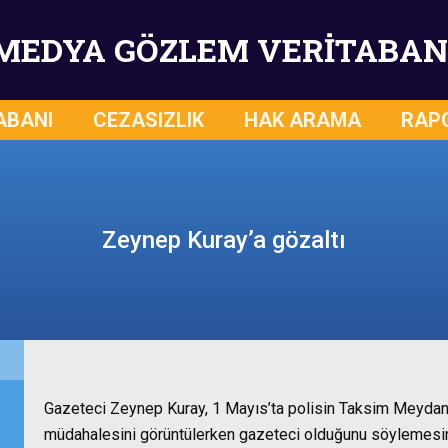
MEDYA GÖZLEM VERİTABAN
ABANI
CEZASIZLIK
HAK ARAMA
RAP
Zeynep Kuray’a gözaltı
Gazeteci Zeynep Kuray, 1 Mayıs’ta polisin Taksim Meydanı
müdahalesini görüntülerken gazeteci olduğunu söylemesine