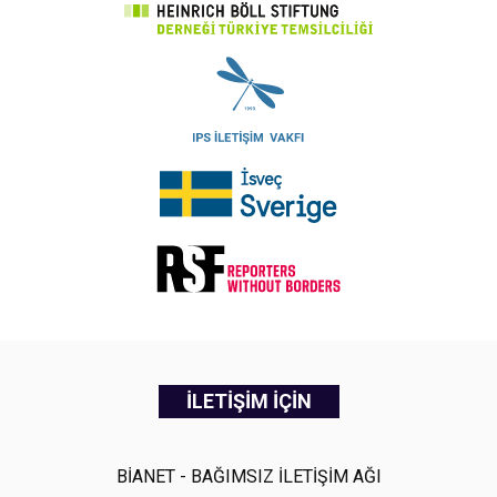
İLETİŞİM İÇİN
BİANET - BAĞIMSIZ İLETİŞİM AĞI