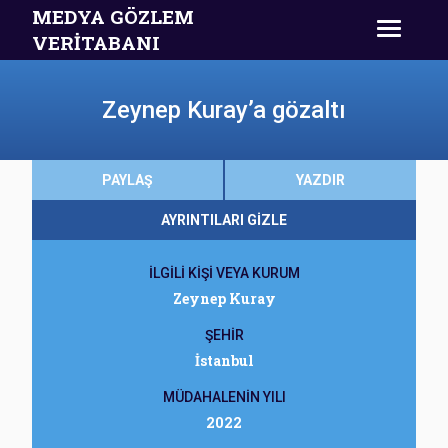
MEDYA GÖZLEM
VERİTABANI
Zeynep Kuray’a gözaltı
PAYLAŞ
YAZDIR
AYRINTILARI GİZLE
İLGİLİ KİŞİ VEYA KURUM
Zeynep Kuray
ŞEHİR
İstanbul
MÜDAHALENİN YILI
2022