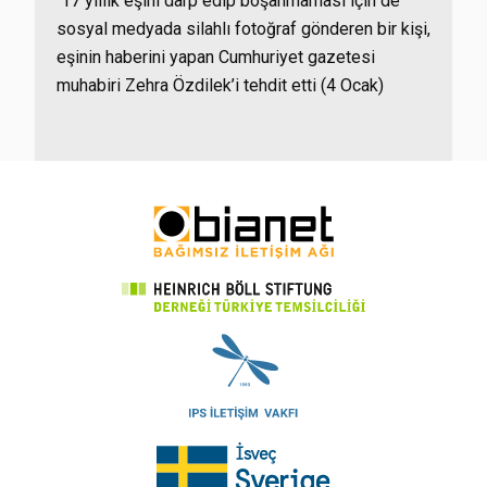
17 yıllık eşini darp edip boşanmaması için de
sosyal medyada silahlı fotoğraf gönderen bir kişi,
eşinin haberini yapan Cumhuriyet gazetesi
muhabiri Zehra Özdilek’i tehdit etti (4 Ocak)