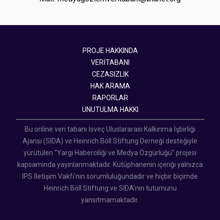
PROJE HAKKINDA
VERİTABANI
CEZASIZLIK
HAK ARAMA
RAPORLAR
UNUTULMA HAKKI
Bu online veri tabanı İsveç Uluslararası Kalkınma İşbirliği
Ajansı (SIDA) ve Heinrich Böll Stiftung Derneği desteğiyle
yürütülen "Yargı Haberciliği ve Medya Özgürlüğü" projesi
kapsamında yayınlanmaktadır. Kütüphanenin içeriği yalnızca
IPS İletişim Vakfı'nın sorumluluğundadır ve hiçbir biçimde
Heinrich Böll Stiftung ve SIDA'nın tutumunu
yansıtmamaktadır.