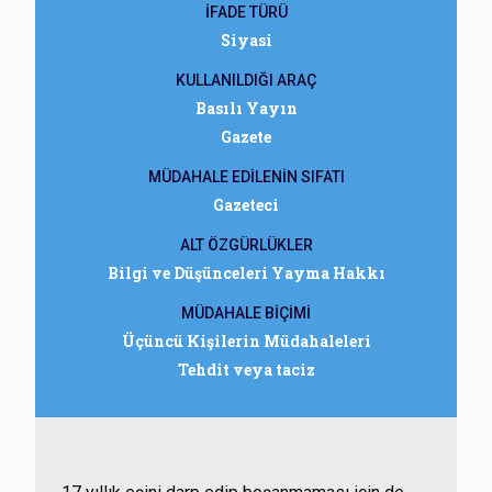
İFADE TÜRÜ
Siyasi
KULLANILDIĞI ARAÇ
Basılı Yayın
Gazete
MÜDAHALE EDİLENİN SIFATI
Gazeteci
ALT ÖZGÜRLÜKLER
Bilgi ve Düşünceleri Yayma Hakkı
MÜDAHALE BİÇİMİ
Üçüncü Kişilerin Müdahaleleri
Tehdit veya taciz