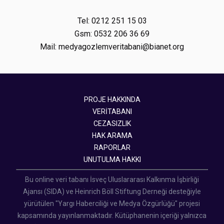
Tel: 0212 251 15 03
Gsm: 0532 206 36 69
Mail: medyagozlemveritabani@bianet.org
PROJE HAKKINDA
VERİTABANI
CEZASIZLIK
HAK ARAMA
RAPORLAR
UNUTULMA HAKKI
Bu online veri tabanı İsveç Uluslararası Kalkınma İşbirliği
Ajansı (SIDA) ve Heinrich Böll Stiftung Derneği desteğiyle
yürütülen "Yargı Haberciliği ve Medya Özgürlüğü" projesi
kapsamında yayınlanmaktadır. Kütüphanenin içeriği yalnızca