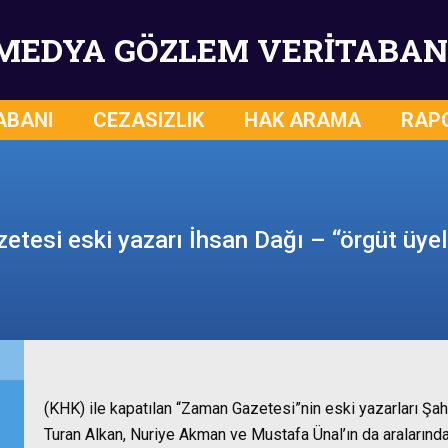
MEDYA GÖZLEM VERİTABAN
ABANI
CEZASIZLIK
HAK ARAMA
RAP
tesi eski yazarı İhsan Dağı – “örgüt üyel
(KHK) ile kapatılan “Zaman Gazetesi”nin eski yazarları Şa
Turan Alkan, Nuriye Akman ve Mustafa Ünal’ın da aralarınd