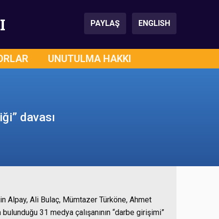
I
PAYLAŞ
ENGLISH
ORLAR
UNUTULMA HAKKI
iği” davası
hin Alpay, Ali Bulaç, Mümtazer Türköne, Ahmet
a bulunduğu 31 medya çalışanının “darbe girişimi”