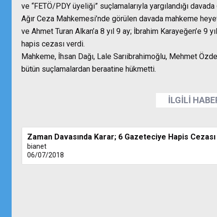
ve “FETÖ/PDY üyeliği” suçlamalarıyla yargılandığı davada 6
Ağır Ceza Mahkemesi’nde görülen davada mahkeme heyeti, 
ve Ahmet Turan Alkan’a 8 yıl 9 ay; İbrahim Karayeğen’e 9 y
hapis cezası verdi.
Mahkeme, İhsan Dağı, Lale Sarıibrahimoğlu, Mehmet Özde
bütün suçlamalardan beraatine hükmetti.
İLGİLİ HAB
Zaman Davasında Karar; 6 Gazeteciye Hapis Cezası
bianet
06/07/2018