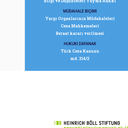
Bilgi ve Düşünceleri Yayma Hakkı
MÜDAHALE BİÇİMİ
Yargı Organlarının Müdahaleleri
Ceza Mahkemeleri
Beraat kararı verilmesi
HUKUKİ DAYANAK
Türk Ceza Kanunu
md. 314/2