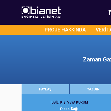
PROJE HAKKINDA
VERİT
Zaman Gaze
PAYLAŞ
YAZDIR
İLGİLİ KİŞİ VEYA KURUM
İhsan Dağı