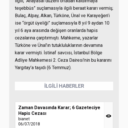
ilgili, “Anayasal düzeni ortadan kaldırmaya
teşebbüs” suçlamasıyla ilgili beraat kararı vermiş;
Bulaç, Alpay, Alkan, Türköne, Ünal ve Karayeğen’i
ise “örgüt üyeliği” suçlamasıyla 8 yıl 9 aydan 10
yıl 6 aya arasında değişen oranlarda hapis
cezalarına çarptırmıştı. Mahkeme, yazarlar
Türköne ve Ünal’ın tutukluluklarının devamına
karar vermişti. İstinaf savcısı, İstanbul Bölge
Adliye Mahkemesi 2. Ceza Dairesi’nin bu kararını
Yargıtay’a taşıdı (6 Temmuz).
İLGİLİ HABERLER
Zaman Davasında Karar; 6 Gazeteciye
Hapis Cezası
bianet
06/07/2018