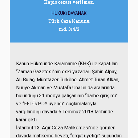
Hapis cezası verilmesi
HUKUKİ DAYANAK
Türk Ceza Kanunu
md. 314/2
Kanun Hükmünde Kararname (KHK) ile kapatılan
“Zaman Gazetesi”nin eski yazarları Şahin Alpay,
Ali Bulaç, Mümtazer Türköne, Ahmet Turan Alkan,
Nuriye Akman ve Mustafa Ünal’ın da aralarında
bulunduğu 31 medya çalışanının “darbe girişimi”
ve “FETÖ/PDY üyeliği” suçlamalarıyla
yargılandığı davada 6 Temmuz 2018 tarihinde
karar çıktı.
İstanbul 13. Ağır Ceza Mahkemesi’nde görülen
davada mahkeme heyeti, “örgüt üyeliği” suçundan