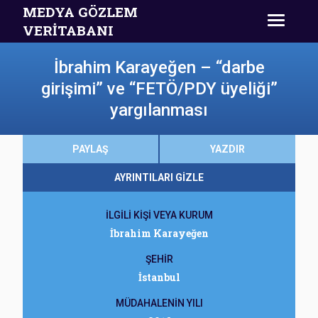
MEDYA GÖZLEM
VERİTABANI
İbrahim Karayeğen – “darbe
girişimi” ve “FETÖ/PDY üyeliği”
yargılanması
PAYLAŞ
YAZDIR
AYRINTILARI GİZLE
İLGİLİ KİŞİ VEYA KURUM
İbrahim Karayeğen
ŞEHİR
İstanbul
MÜDAHALENİN YILI