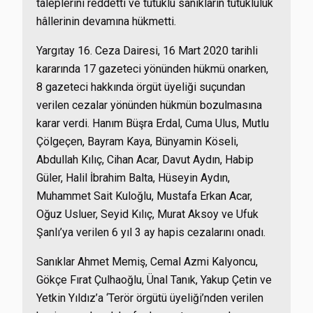
taleplerini reddetti ve tutuklu sanıkların tutukluluk
hâllerinin devamına hükmetti.
Yargıtay 16. Ceza Dairesi, 16 Mart 2020 tarihli
kararında 17 gazeteci yönünden hükmü onarken,
8 gazeteci hakkında örgüt üyeliği suçundan
verilen cezalar yönünden hükmün bozulmasına
karar verdi. Hanım Büşra Erdal, Cuma Ulus, Mutlu
Çölgeçen, Bayram Kaya, Bünyamin Köseli,
Abdullah Kılıç, Cihan Acar, Davut Aydın, Habip
Güler, Halil İbrahim Balta, Hüseyin Aydın,
Muhammet Sait Kuloğlu, Mustafa Erkan Acar,
Oğuz Usluer, Seyid Kılıç, Murat Aksoy ve Ufuk
Şanlı’ya verilen 6 yıl 3 ay hapis cezalarını onadı.
Sanıklar Ahmet Memiş, Cemal Azmi Kalyoncu,
Gökçe Fırat Çulhaoğlu, Ünal Tanık, Yakup Çetin ve
Yetkin Yıldız’a ‘Terör örgütü üyeliği’nden verilen