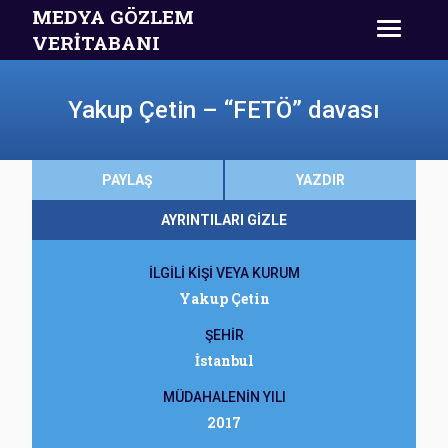
MEDYA GÖZLEM
VERİTABANI
Yakup Çetin – “FETÖ” davası
PAYLAŞ
YAZDIR
AYRINTILARI GİZLE
İLGİLİ KİŞİ VEYA KURUM
Yakup Çetin
ŞEHİR
İstanbul
MÜDAHALENİN YILI
2017