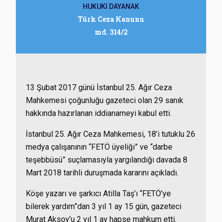
HUKUKİ DAYANAK
Türk Ceza Kanunu
md. 314/2
13 Şubat 2017 günü İstanbul 25. Ağır Ceza
Mahkemesi çoğunluğu gazeteci olan 29 sanık
hakkında hazırlanan iddianameyi kabul etti.
İstanbul 25. Ağır Ceza Mahkemesi, 18’i tutuklu 26
medya çalışanının “FETÖ üyeliği” ve “darbe
teşebbüsü” suçlamasıyla yargılandığı davada 8
Mart 2018 tarihli duruşmada kararını açıkladı.
Köşe yazarı ve şarkıcı Atilla Taş’ı “FETÖ’ye
bilerek yardım”dan 3 yıl 1 ay 15 gün, gazeteci
Murat Aksoy’u 2 yıl 1 ay hapse mahkum etti.