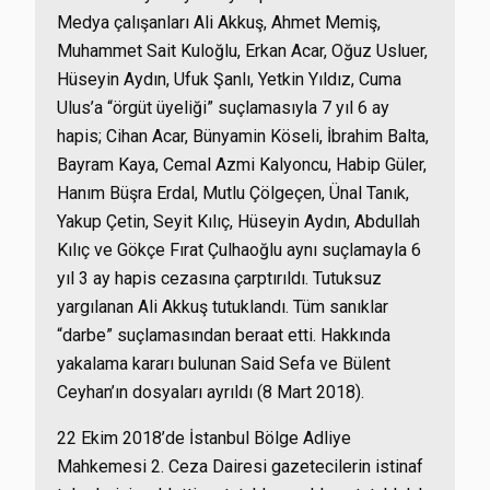
Medya çalışanları Ali Akkuş, Ahmet Memiş,
Muhammet Sait Kuloğlu, Erkan Acar, Oğuz Usluer,
Hüseyin Aydın, Ufuk Şanlı, Yetkin Yıldız, Cuma
Ulus’a “örgüt üyeliği” suçlamasıyla 7 yıl 6 ay
hapis; Cihan Acar, Bünyamin Köseli, İbrahim Balta,
Bayram Kaya, Cemal Azmi Kalyoncu, Habip Güler,
Hanım Büşra Erdal, Mutlu Çölgeçen, Ünal Tanık,
Yakup Çetin, Seyit Kılıç, Hüseyin Aydın, Abdullah
Kılıç ve Gökçe Fırat Çulhaoğlu aynı suçlamayla 6
yıl 3 ay hapis cezasına çarptırıldı. Tutuksuz
yargılanan Ali Akkuş tutuklandı. Tüm sanıklar
“darbe” suçlamasından beraat etti. Hakkında
yakalama kararı bulunan Said Sefa ve Bülent
Ceyhan’ın dosyaları ayrıldı (8 Mart 2018).
22 Ekim 2018’de İstanbul Bölge Adliye
Mahkemesi 2. Ceza Dairesi gazetecilerin istinaf