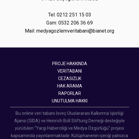
Tel: 0212 251 15 03
Gsm: 0532 206 36 69
Mail: medyagozlemveritabani@bianet.org
PROJE HAKKINDA
VERİTABANI
CEZASIZLIK
HAK ARAMA
RAPORLAR
UNUTULMA HAKKI
Bu online veri tabanı İsveç Uluslararası Kalkınma İşbirliği
Ajansı (SIDA) ve Heinrich Böll Stiftung Derneği desteğiyle
yürütülen "Yargı Haberciliği ve Medya Özgürlüğü" projesi
kapsamında yayınlanmaktadır. Kütüphanenin içeriği yalnızca