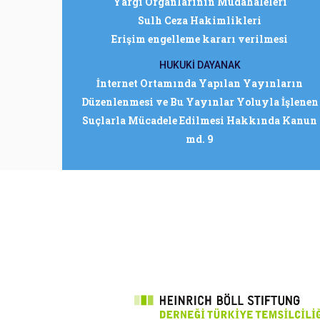
Yargı Organlarının Müdahaleleri
Sulh Ceza Hakimlikleri
Erişim engelleme kararı verilmesi
HUKUKİ DAYANAK
İnternet Ortamında Yapılan Yayınların
Düzenlenmesi ve Bu Yayınlar Yoluyla İşlenen
Suçlarla Mücadele Edilmesi Hakkında Kanun
md. 9