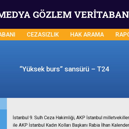
MEDYA GÖZLEM VERİTABAN
ABANI
CEZASIZLIK
HAK ARAMA
RAP
“Yüksek burs” sansürü – T24
İstanbul 9. Sulh Ceza Hakimliği, AKP İstanbul milletvekil
ile AKP İstanbul Kadın Kolları Başkanı Rabia İlhan Kalend