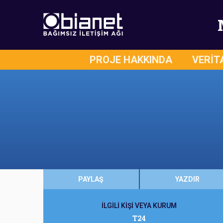
PROJE HAKKINDA
VERİT
PAYLAŞ
YAZDIR
İLGİLİ KİŞİ VEYA KURUM
T24