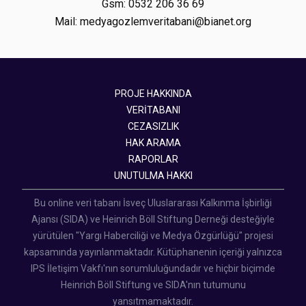
Gsm: 0532 206 36 69
Mail: medyagozlemveritabani@bianet.org
PROJE HAKKINDA
VERİTABANI
CEZASIZLIK
HAK ARAMA
RAPORLAR
UNUTULMA HAKKI
Bu online veri tabanı İsveç Uluslararası Kalkınma İşbirliği
Ajansı (SIDA) ve Heinrich Böll Stiftung Derneği desteğiyle
yürütülen "Yargı Haberciliği ve Medya Özgürlüğü" projesi
kapsamında yayınlanmaktadır. Kütüphanenin içeriği yalnızca
IPS İletişim Vakfı'nın sorumluluğundadır ve hiçbir biçimde
Heinrich Böll Stiftung ve SIDA'nın tutumunu
yansıtmamaktadır.