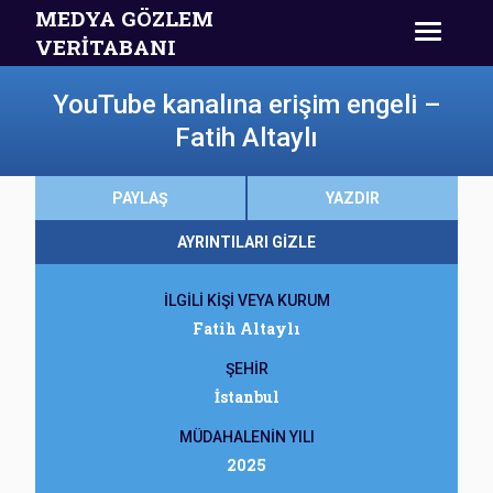
MEDYA GÖZLEM
VERİTABANI
YouTube kanalına erişim engeli –
Fatih Altaylı
PAYLAŞ
YAZDIR
AYRINTILARI GİZLE
İLGİLİ KİŞİ VEYA KURUM
Fatih Altaylı
ŞEHİR
İstanbul
MÜDAHALENİN YILI
2025