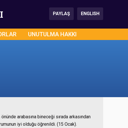
I
PAYLAŞ
ENGLISH
ORLAR
UNUTULMA HAKKI
n önünde arabasına bineceği sırada arkasından
urumunun iyi olduğu öğrenildi. (15 Ocak).