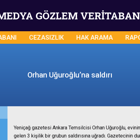
MEDYA GÖZLEM VERİTABAN
ABANI
CEZASIZLIK
HAK ARAMA
RAP
Orhan Uğuroğlu’na saldırı
Yeniçağ gazetesi Ankara Temsilcisi Orhan Uğuroğlu, evini
gelen 3 kişilik bir grubun saldırısına uğradı. Gazetecinin d