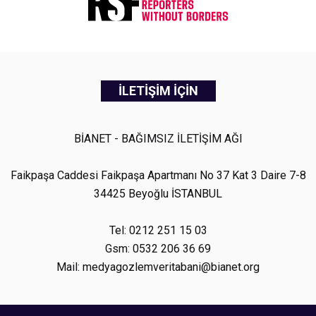
İLETİŞİM İÇİN
BİANET - BAĞIMSIZ İLETİŞİM AĞI
Faikpaşa Caddesi Faikpaşa Apartmanı No 37 Kat 3 Daire 7-8
34425 Beyoğlu İSTANBUL
Tel: 0212 251 15 03
Gsm: 0532 206 36 69
Mail: medyagozlemveritabani@bianet.org