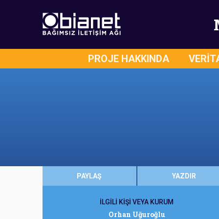
PROJE HAKKINDA
VERİT
PAYLAŞ
YAZDIR
İLGİLİ KİŞİ VEYA KURUM
Orhan Uğuroğlu