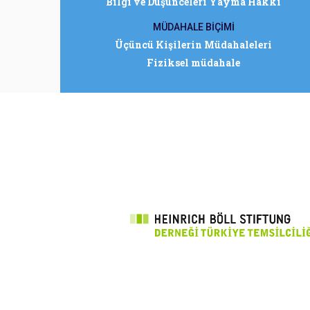
Bilgi ve Düşünceleri Yayma Hakkı
MÜDAHALE BİÇİMİ
Üçüncü Kişilerin Müdahaleleri
Fiziksel müdahale