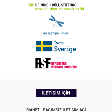
İLETİŞİM İÇİN
BİANET - BAĞIMSIZ İLETİŞİM AĞI