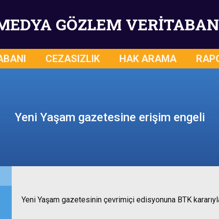
MEDYA GÖZLEM VERİTABAN
ABANI
CEZASIZLIK
HAK ARAMA
RAP
Yeni Yaşam gazetesine erişim engeli
Yeni Yaşam gazetesinin çevrimiçi edisyonuna BTK kararıyla 