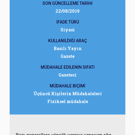
SON GÜNCELLEME TARİHİ
22/08/2019
İFADE TÜRÜ
Siyasi
KULLANILDIĞI ARAÇ
Basılı Yayın
Gazete
MÜDAHALE EDİLENİN SIFATI
Gazeteci
MÜDAHALE BİÇİMİ
Üçüncü Kişilerin Müdahaleleri
Fiziksel müdahale