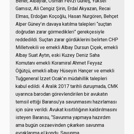
Bener, Albaylar; Osman Fevzi Güneş, Yüksel
Gamsız, Ali Cengiz Şirin, Erdal Akyazan, Recai
Elmas, Erdoğan Koçoğlu, Hasan Nurgören, Behçet
Alper Güney’ın davaya katılma talepleri “suçtan
doğrudan zarar görmedikleri” gerekçesiyle
reddedildi. Suçtan zarar gördüklerini belirten CHP
Milletvekili ve emekli Albay Dursun Çiçek, emekli
Albay Suat Aytın, eski Kuzey Deniz Saha
Komutanı emekli Koramiral Ahmet Feyyaz
Öğütçü, emekli albay Hüseyin Hançer ve emekli
Tuğgeneral İzzet Ocak’ın müdahillik talepleri
kabul edildi. 4 Aralık 2017 tarihli duruşmada, CMK
uyarınca barodan görevlendirilen bir avukatın
temsil ettiği Baransu’ya savunmasını hazırlaması
için süre verildi. Avukat kısıtlılığının kaldırılmasını
isteyen Baransu, “Savunma yapmaya hazırdım
ama bugün cezaevinden çıkarken savunma
evraklarıma el kondu. Savunma