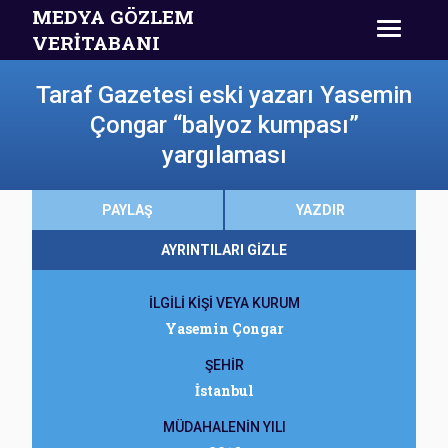
MEDYA GÖZLEM
VERİTABANI
Taraf Gazetesi eski yazarı Yasemin
Çongar “balyoz kumpası”
yargılaması
PAYLAŞ
YAZDIR
AYRINTILARI GİZLE
İLGİLİ KİŞİ VEYA KURUM
Yasemin Çongar
ŞEHİR
İstanbul
MÜDAHALENİN YILI