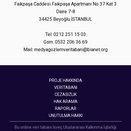
Faikpaşa Caddesi Faikpaşa Apartmanı No 37 Kat 3
Daire 7-8
34425 Beyoğlu İSTANBUL
Tel: 0212 251 15 03
Gsm: 0532 206 36 69
Mail: medyagozlemveritabani@bianet.org
PROJE HAKKINDA
VERİTABANI
CEZASIZLIK
HAK ARAMA
RAPORLAR
UNUTULMA HAKKI
Bu online veri tabanı İsveç Uluslararası Kalkınma İşbirliği