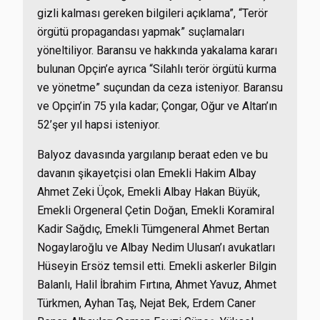
gizli kalması gereken bilgileri açıklama”, “Terör
örgütü propagandası yapmak” suçlamaları
yöneltiliyor. Baransu ve hakkında yakalama kararı
bulunan Opçin’e ayrıca “Silahlı terör örgütü kurma
ve yönetme” suçundan da ceza isteniyor. Baransu
ve Opçin’in 75 yıla kadar; Çongar, Oğur ve Altan’ın
52’şer yıl hapsi isteniyor.
Balyoz davasında yargılanıp beraat eden ve bu
davanın şikayetçisi olan Emekli Hakim Albay
Ahmet Zeki Üçok, Emekli Albay Hakan Büyük,
Emekli Orgeneral Çetin Doğan, Emekli Koramiral
Kadir Sağdıç, Emekli Tümgeneral Ahmet Bertan
Nogaylaroğlu ve Albay Nedim Ulusan’ı avukatları
Hüseyin Ersöz temsil etti. Emekli askerler Bilgin
Balanlı, Halil İbrahim Fırtına, Ahmet Yavuz, Ahmet
Türkmen, Ayhan Taş, Nejat Bek, Erdem Caner