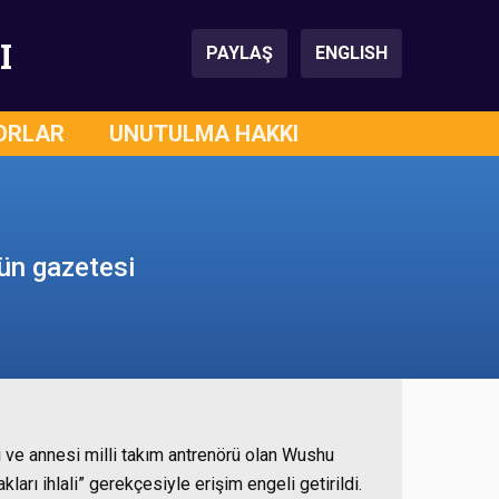
I
PAYLAŞ
ENGLISH
ORLAR
UNUTULMA HAKKI
Gün gazetesi
ve annesi milli takım antrenörü olan Wushu
ları ihlali” gerekçesiyle erişim engeli getirildi.