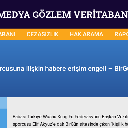
MEDYA GÖZLEM VERİTABAN
ABANI
CEZASIZLIK
HAK ARAMA
RAP
usuna ilişkin habere erişim engeli – Bir
Babası Türkiye Wushu Kung Fu Federasyonu Başkan Vekili 
sporcusu Elif Akyüz’e dair BirGün sitesinde çıkan “kişilik hak