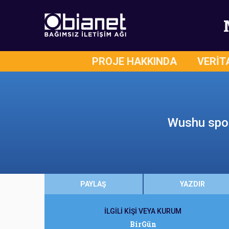
PROJE HAKKINDA
VERİT
Wushu sporc
PAYLAŞ
YAZDIR
İLGİLİ KİŞİ VEYA KURUM
BirGün