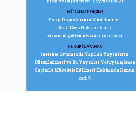
Bilgi ve Düşünceleri Yayma Hakkı
MÜDAHALE BİÇİMİ
Yargı Organlarının Müdahaleleri
Sulh Ceza Hakimlikleri
Erişim engelleme kararı verilmesi
HUKUKİ DAYANAK
İnternet Ortamında Yapılan Yayınların
Düzenlenmesi ve Bu Yayınlar Yoluyla İşlenen
Suçlarla Mücadele Edilmesi Hakkında Kanun
md. 9