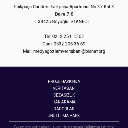
Faikpaşa Caddesi Faikpaşa Apartmanı No 37 Kat 3
Daire 7-8
34425 Beyoğlu İSTANBUL
Tel: 0212 251 15 03
Gsm: 0532 206 36 69
Mail: medyagozlemveritabani@bianet.org
PROJE HAKKINDA
VERİTABANI
CEZASIZLIK
HAK ARAMA
RAPORLAR
UNUTULMA HAKKI
Bu online veri tabanı İsveç Uluslararası Kalkınma İşbirliği