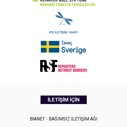
İLETİŞİM İÇİN
BİANET - BAĞIMSIZ İLETİŞİM AĞI