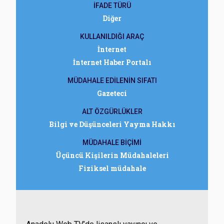
İFADE TÜRÜ
Diğer
KULLANILDIĞI ARAÇ
İnternet
İnternet Haber Portalı
MÜDAHALE EDİLENİN SIFATI
Gazeteci
ALT ÖZGÜRLÜKLER
Bilgi ve Düşünceleri Yayma Hakkı
MÜDAHALE BİÇİMİ
Üçüncü Kişilerin Müdahaleleri
Fiziksel müdahale