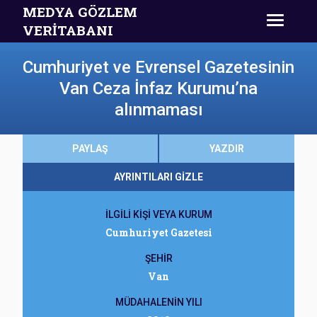
MEDYA GÖZLEM
VERİTABANI
Cumhuriyet ve Evrensel Gazetesinin
Van Ceza İnfaz Kurumu’na
alınmaması
PAYLAŞ
YAZDIR
AYRINTILARI GİZLE
İLGİLİ KİŞİ VEYA KURUM
Cumhuriyet Gazetesi
ŞEHİR
Van
MÜDAHALENİN YILI