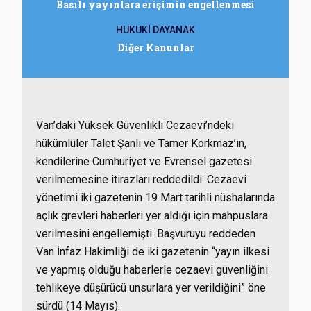
Basılı yayınlara erişimin engellenmesi
HUKUKİ DAYANAK
Diğer Kanunlar
Van’daki Yüksek Güvenlikli Cezaevi’ndeki
hükümlüler Talet Şanlı ve Tamer Korkmaz’ın,
kendilerine Cumhuriyet ve Evrensel gazetesi
verilmemesine itirazları reddedildi. Cezaevi
yönetimi iki gazetenin 19 Mart tarihli nüshalarında
açlık grevleri haberleri yer aldığı için mahpuslara
verilmesini engellemişti. Başvuruyu reddeden
Van İnfaz Hakimliği de iki gazetenin “yayın ilkesi
ve yapmış olduğu haberlerle cezaevi güvenliğini
tehlikeye düşürücü unsurlara yer verildiğini” öne
sürdü (14 Mayıs).