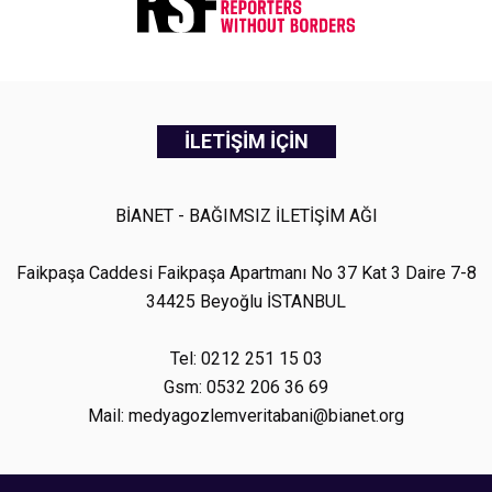
İLETİŞİM İÇİN
BİANET - BAĞIMSIZ İLETİŞİM AĞI
Faikpaşa Caddesi Faikpaşa Apartmanı No 37 Kat 3 Daire 7-8
34425 Beyoğlu İSTANBUL
Tel: 0212 251 15 03
Gsm: 0532 206 36 69
Mail: medyagozlemveritabani@bianet.org