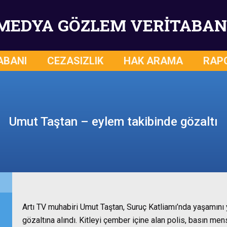
MEDYA GÖZLEM VERİTABAN
ABANI
CEZASIZLIK
HAK ARAMA
RAP
Umut Taştan – eylem takibinde gözaltı
Artı TV muhabiri Umut Taştan, Suruç Katliamı’nda yaşamını y
gözaltına alındı. Kitleyi çember içine alan polis, basın me