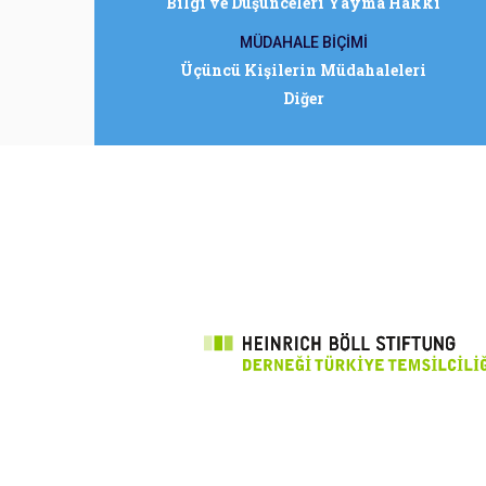
Bilgi ve Düşünceleri Yayma Hakkı
MÜDAHALE BİÇİMİ
Üçüncü Kişilerin Müdahaleleri
Diğer