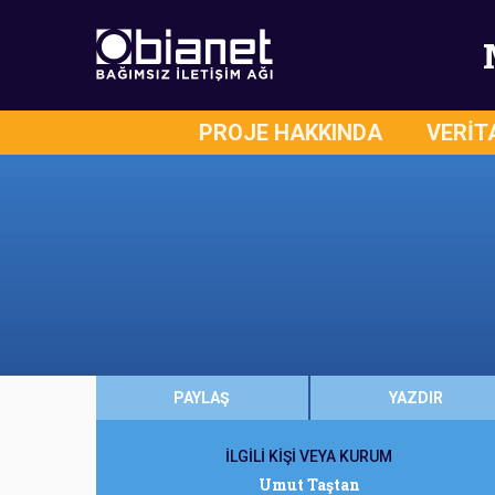
PROJE HAKKINDA
VERİT
PAYLAŞ
YAZDIR
İLGİLİ KİŞİ VEYA KURUM
Umut Taştan