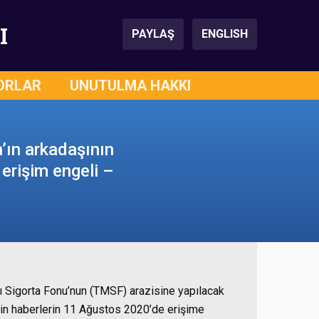
I
PAYLAŞ
ENGLISH
ORLAR
UNUTULMA HAKKI
’ın arkadaşının
 erişim engeli –
ı Sigorta Fonu’nun (TMSF) arazisine yapılacak
işkin haberlerin 11 Ağustos 2020’de erişime