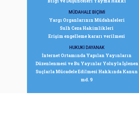
Bilgi ve Düşünceleri Yayma Hakkı
MÜDAHALE BİÇİMİ
Yargı Organlarının Müdahaleleri
Sulh Ceza Hakimlikleri
Erişim engelleme kararı verilmesi
HUKUKİ DAYANAK
İnternet Ortamında Yapılan Yayınların
Düzenlenmesi ve Bu Yayınlar Yoluyla İşlenen
Suçlarla Mücadele Edilmesi Hakkında Kanun
md. 9