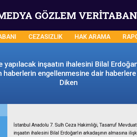
MEDYA GÖZLEM VERİTABAN
ABANI
CEZASIZLIK
HAK ARAMA
RAP
yapılacak inşaatın ihalesini Bilal Erdoğan
n haberlerin engellenmesine dair haberlere
Diken
İstanbul Anadolu 7. Sulh Ceza Hakimliği, Tasarruf Mevduat
inşaatın ihalesini Bilal Erdoğan’ın arkadaşının almasına il