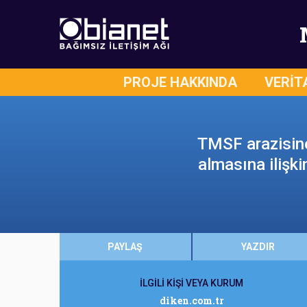
PROJE HAKKINDA
VERİT
TMSF arazisine 
almasına ilişki
PAYLAŞ
YAZDIR
İLGİLİ KİŞİ VEYA KURUM
diken.com.tr