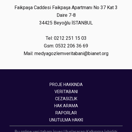
Faikpaşa Caddesi Faikpaşa Apartmanı No 37 Kat 3
Daire 7-8
34425 Beyoğlu İSTANBUL
Tel: 0212 251 15 03
Gsm: 0532 206 36 69
Mail: medyagozlemveritabani@bianet.org
PROJE HAKKINDA
VERİTABANI
CEZASIZLIK
HAK ARAMA
RAPORLAR
UNUTULMA HAKKI
Bu online veri tabanı İsveç Uluslararası Kalkınma İşbirliği