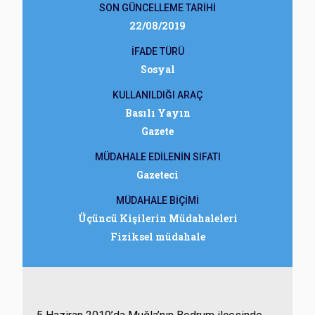
SON GÜNCELLEME TARİHİ
22/08/2019
İFADE TÜRÜ
Sosyal
KULLANILDIĞI ARAÇ
Basılı Yayın
Gazete
MÜDAHALE EDİLENİN SIFATI
Gazeteci
MÜDAHALE BİÇİMİ
Üçüncü Kişilerin Müdahaleleri
Fiziksel müdahale