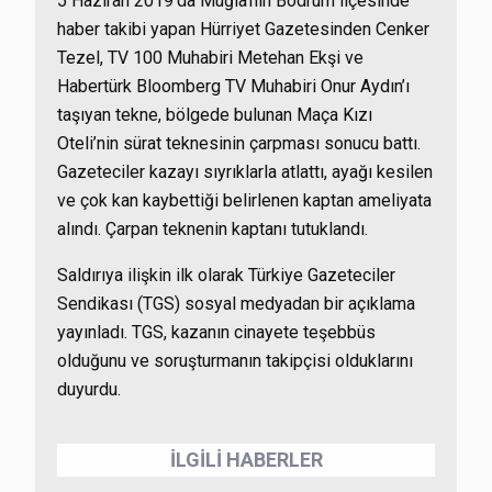
5 Haziran 2019’da Muğla’nın Bodrum ilçesinde
haber takibi yapan Hürriyet Gazetesinden Cenker
Tezel, TV 100 Muhabiri Metehan Ekşi ve
Habertürk Bloomberg TV Muhabiri Onur Aydın’ı
taşıyan tekne, bölgede bulunan Maça Kızı
Oteli’nin sürat teknesinin çarpması sonucu battı.
Gazeteciler kazayı sıyrıklarla atlattı, ayağı kesilen
ve çok kan kaybettiği belirlenen kaptan ameliyata
alındı. Çarpan teknenin kaptanı tutuklandı.
Saldırıya ilişkin ilk olarak Türkiye Gazeteciler
Sendikası (TGS) sosyal medyadan bir açıklama
yayınladı. TGS, kazanın cinayete teşebbüs
olduğunu ve soruşturmanın takipçisi olduklarını
duyurdu.
İLGİLİ HABERLER