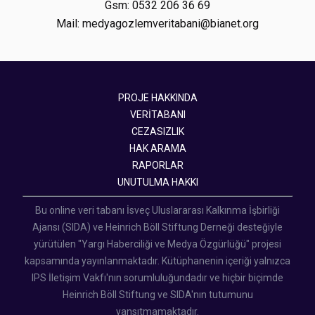
Gsm: 0532 206 36 69
Mail: medyagozlemveritabani@bianet.org
PROJE HAKKINDA
VERİTABANI
CEZASIZLIK
HAK ARAMA
RAPORLAR
UNUTULMA HAKKI
Bu online veri tabanı İsveç Uluslararası Kalkınma İşbirliği
Ajansı (SIDA) ve Heinrich Böll Stiftung Derneği desteğiyle
yürütülen "Yargı Haberciliği ve Medya Özgürlüğü" projesi
kapsamında yayınlanmaktadır. Kütüphanenin içeriği yalnızca
IPS İletişim Vakfı'nın sorumluluğundadır ve hiçbir biçimde
Heinrich Böll Stiftung ve SIDA'nın tutumunu
yansıtmamaktadır.