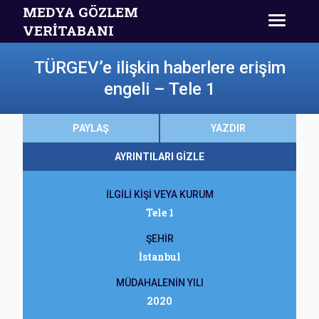
MEDYA GÖZLEM
VERİTABANI
TÜRGEV’e ilişkin haberlere erişim
engeli – Tele 1
PAYLAŞ
YAZDIR
AYRINTILARI GİZLE
İLGİLİ KİŞİ VEYA KURUM
Tele 1
ŞEHİR
İstanbul
MÜDAHALENİN YILI
2020