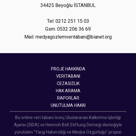
34425 Beyoğlu İSTANBUL
Tel: 0212 251 15 03
Gsm: 0532 206 36 69
Mail: medyagozlemveritabani@bianet.org
PROJE HAKKINDA
VERİTABANI
CEZASIZLIK
HAK ARAMA
RAPORLAR
UNUTULMA HAKKI
Bu online veri tabanı İsveç Uluslararası Kalkınma İşbirliği
Ajansı (SIDA) ve Heinrich Böll Stiftung Derneği desteğiyle
yürütülen "Yargı Haberciliği ve Medya Özgürlüğü" projesi