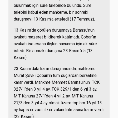
bulunmak için süre talebinde bulundu. Süre
talebini kabul eden mahkeme, bir sonraki
duruşmayı 13 Kasım’a erteledi (17 Temmuz).
13 Kasım’da görülen duruşmaya Baransu’nun
avukatı mazeret bildirerek katılmadı. Çoban’ın
avukatı ise esasa ilişkin savunma için ek süre
istedi. Bir sonraki duruşma 23 Kasım’da (13
Kasım).
23 Kasım’daki karar duruşmasında, mahkeme
Murat Şevki Çoban’ın tüm
suçlardan beraatine
karar verdi. Mahkme Mehmet Baransu’nun
TCK
327/1’den 3 yıl 4 ay, TCK 329/1’den 6 yıl 3 ay,
MİT Kanunu 27/1’den 4 yıl 2 ay, MİT Kanunu
27/3’den 3 yıl 4 ay olmak üzere toplam 16 yıl 13
ay hapis cezası ile cezalandırılmasına karar verdi
(23 Kasım).