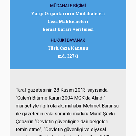
MÜDAHALE BİÇİMİ
Yargı Organlarının Müdahaleleri
Ceza Mahkemeleri
Beraat kararı verilmesi
HUKUKİ DAYANAK
Türk Ceza Kanunu
md. 327/1
Taraf gazetesinin 28 Kasım 2013 sayısında,
“Gülen’i Bitirme Kararı 2004 MGK’da Alındı”
manşetiyle ilgili olarak, muhabir Mehmet Baransu
ile gazetenin eski sorumlu müdürü Murat Şevki
Çoban’ın “Devletin güvenliğine dair belgeleri
temin etme”, “Devletin güvenliği ve siyasal