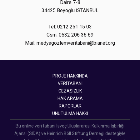
Daire 7-8
34425 Beyoğlu İSTANBUL
Tel: 0212 251 15 03
Gsm: 0532 206 36 69
Mail: medyagozlemveritabani@bianet.org
PROJE HAKKINDA
VERİTABANI
CEZASIZLIK
HAK ARAMA
RAPORLAR
UNUTULMA HAKKI
Bu online veri tabanı İsveç Uluslararası Kalkınma İşbirliği
Ajansı (SIDA) ve Heinrich Böll Stiftung Derneği desteğiyle