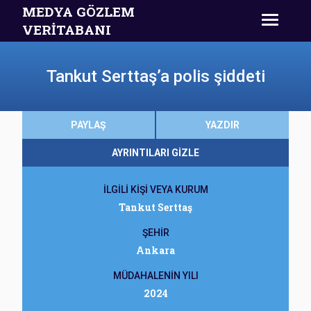
MEDYA GÖZLEM
VERİTABANI
Tankut Serttaş’a polis şiddeti
PAYLAŞ
YAZDIR
AYRINTILARI GİZLE
İLGİLİ KİŞİ VEYA KURUM
Tankut Serttaş
ŞEHİR
Ankara
MÜDAHALENİN YILI
2024