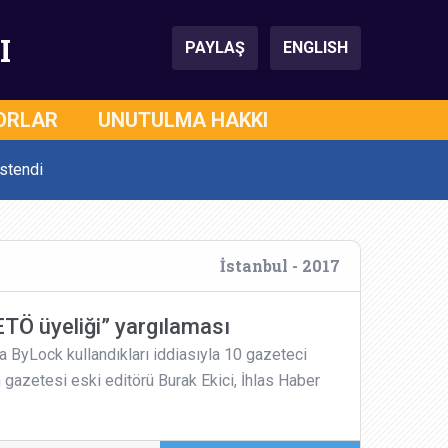
I
PAYLAŞ
ENGLISH
ORLAR
UNUTULMA HAKKI
stendi
İstanbul - 2017
ETÖ üyeliği” yargılaması
a ByLock kullandıkları iddiasıyla 10 gazeteci
 gazetesi eski editörü Burak Ekici, İhlas Haber