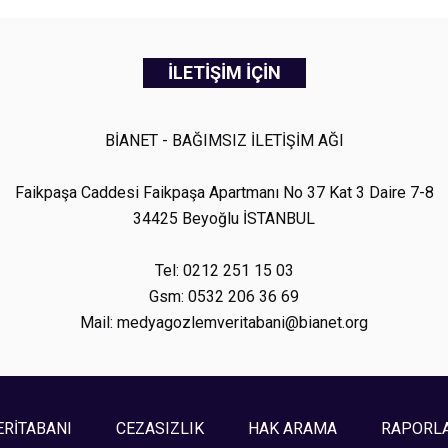
İLETİŞİM İÇİN
BİANET - BAĞIMSIZ İLETİŞİM AĞI
Faikpaşa Caddesi Faikpaşa Apartmanı No 37 Kat 3 Daire 7-8
34425 Beyoğlu İSTANBUL
Tel: 0212 251 15 03
Gsm: 0532 206 36 69
Mail: medyagozlemveritabani@bianet.org
ERİTABANI
CEZASIZLIK
HAK ARAMA
RAPORL