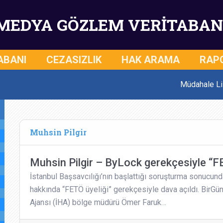
MEDYA GÖZLEM VERİTABAN
ABANI
CEZASIZLIK
HAK ARAMA
RAP
Müdahale Li
Muhsin Pilgir
Muhsin Pilgir – ByLock gerekçesiyle “F
İstanbul Başsavcılığı’nın başlattığı soruşturma sonucund
hakkında “FETÖ üyeliği” gerekçesiyle dava açıldı. BirGün
Ajansı (İHA) bölge müdürü Ömer Faruk…