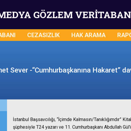
MEDYA GÖZLEM VERİTABAN
ABANI
CEZASIZLIK
HAK ARAMA
RAP
et Sever -“Cumhurbaşkanına Hakaret” da
İstanbul Başsavcılığı, “İçimde Kalmasın/Tanıklığımdır” Kit
şüphesiyle T24 yazarı ve 11. Cumhurbaşkanı Abdullah Gül