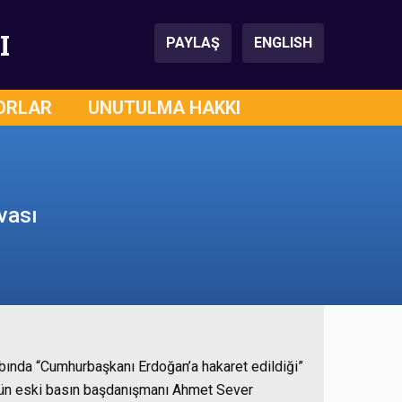
I
PAYLAŞ
ENGLISH
ORLAR
UNUTULMA HAKKI
vası
abında “Cumhurbaşkanı Erdoğan’a hakaret edildiği”
’ün eski basın başdanışmanı Ahmet Sever