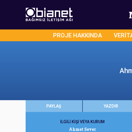
PROJE HAKKINDA
VERİT
Ahm
PAYLAŞ
YAZDIR
İLGİLİ KİŞİ VEYA KURUM
Ahmet Sever