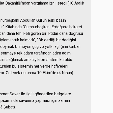
 Bakanlığı’ndan yargılama izni istedi (10 Aralık
hurbaşkanı Abdullah Gül’ün eski basın
ır” Kitabında “Cumhurbaşkanı Erdoğan’a hakaret
adan daha tehlikeli gören bir iktidar daha doğrusu
emi artık kalmadı”, “Bir dediği bir dediğini
in doymak bilmeyen güç ve yetki açlığına kurban
 ve sermaye tek adam tarafından adım adım
sını sağlamak amacıyla bir sistem kuruldu.
urulan bu sistemin her yerde hafiyeleri
iyor. Gelecek duruşma 10 Ekim’de (4 Nisan).
met Sever ile ilgili gönderilen belgelere
 kapsamında savunma yapması için zaman
13 Şubat).