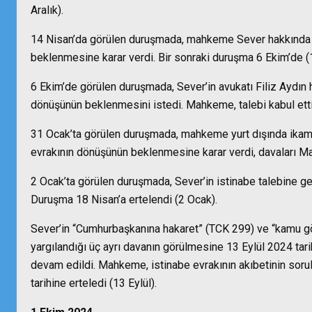
Aralık).
14 Nisan’da görülen duruşmada, mahkeme Sever hakkında y
beklenmesine karar verdi. Bir sonraki duruşma 6 Ekim’de (
6 Ekim’de görülen duruşmada, Sever’in avukatı Filiz Aydın h
dönüşünün beklenmesini istedi. Mahkeme, talebi kabul etti
31 Ocak’ta görülen duruşmada, mahkeme yurt dışında ikam
evrakının dönüşünün beklenmesine karar verdi, davaları May
2 Ocak’ta görülen duruşmada, Sever’in istinabe talebine ge
Duruşma 18 Nisan’a ertelendi (2 Ocak).
Sever’in “Cumhurbaşkanına hakaret” (TCK 299) ve “kamu gö
yargılandığı üç ayrı davanın görülmesine 13 Eylül 2024 ta
devam edildi. Mahkeme, istinabe evrakının akıbetinin soru
tarihine erteledi (13 Eylül).