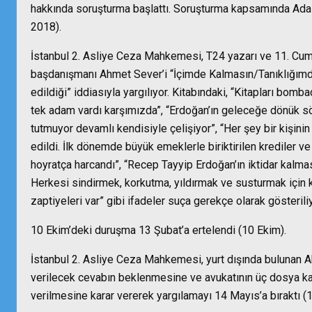
hakkında soruşturma başlattı. Soruşturma kapsamında Adalet
2018).
İstanbul 2. Asliye Ceza Mahkemesi, T24 yazarı ve 11. Cum
başdanışmanı Ahmet Sever’i “İçimde Kalmasın/Tanıklığımd
edildiği” iddiasıyla yargılıyor. Kitabındaki, “Kitapları bomb
tek adam vardı karşımızda”, “Erdoğan’ın geleceğe dönük söyl
tutmuyor devamlı kendisiyle çelişiyor”, “Her şey bir kişin
edildi. İlk dönemde büyük emeklerle biriktirilen krediler
hoyratça harcandı”, “Recep Tayyip Erdoğan’ın iktidar kalma
Herkesi sindirmek, korkutma, yıldırmak ve susturmak için k
zaptiyeleri var” gibi ifadeler suça gerekçe olarak gösteril
10 Ekim’deki duruşma 13 Şubat’a ertelendi (10 Ekim).
İstanbul 2. Asliye Ceza Mahkemesi, yurt dışında bulunan Ah
verilecek cevabın beklenmesine ve avukatının üç dosya
verilmesine karar vererek yargılamayı 14 Mayıs’a bıraktı (