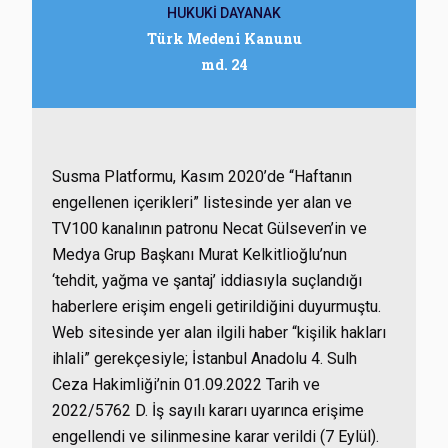
HUKUKİ DAYANAK
Türk Medeni Kanunu
md. 24
Susma Platformu, Kasım 2020’de “Haftanın
engellenen içerikleri” listesinde yer alan ve
TV100 kanalının patronu Necat Gülseven’in ve
Medya Grup Başkanı Murat Kelkitlioğlu’nun
‘tehdit, yağma ve şantaj’ iddiasıyla suçlandığı
haberlere erişim engeli getirildiğini duyurmuştu.
Web sitesinde yer alan ilgili haber “kişilik hakları
ihlali” gerekçesiyle; İstanbul Anadolu 4. Sulh
Ceza Hakimliği’nin 01.09.2022
Tarih ve
2022/5762 D. İş sayılı kararı uyarınca erişime
engellendi ve silinmesine karar verildi (7 Eylül).