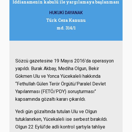
İddianamenin kabulü ile yargılamaya başlanması
HUKUKİ DAYANAK
Türk Ceza Kanunu
md. 314/1
Sözcü gazetesine 19 Mayıs 2016’da operasyon
yapıldı. Burak Akbay, Mediha Olgun, Bekir
Gökmen Ulu ve Yonca Yücekaleli hakkında
“Fethullah Gülen Terör Örgütü/Paralel Devlet
Yapılanması (FETÖ/PDY) soruşturması”
kapsamında gözaltı kararı çıkarıldı.
Yedi gün gözaltında tutulan Ulu ve Olgun
tutuklanırken, Yücekaleli ise serbest bırakıldı.
Olgun 22 Eylül’de adli kontrol şartıyla tahliye