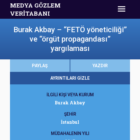
MEDYA GÖZLEM
VERİTABANI
Burak Akbay – “FETÖ yöneticiliği”
ve “örgüt propagandası”
yargılaması
PAYLAŞ
YAZDIR
AYRINTILARI GİZLE
İLGİLİ KİŞİ VEYA KURUM
Burak Akbay
ŞEHİR
İstanbul
MÜDAHALENİN YILI