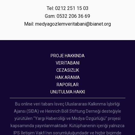
Tel: 0212 251 15 03
Gsm: 0532 206 36 69
Mail: medyagozlemveritabani@bianet.org
PROJE HAKKINDA
VERİTABANI
CEZASIZLIK
HAK ARAMA
RAPORLAR
UNUTULMA HAKKI
Bu online veri tabanı İsveç Uluslararası Kalkınma İşbirliği
Ajansı (SIDA) ve Heinrich Böll Stiftung Derneği desteğiyle
yürütülen "Yargı Haberciliği ve Medya Özgürlüğü" projesi
kapsamında yayınlanmaktadır. Kütüphanenin içeriği yalnızca
IPS İletişim Vakfı'nın sorumluluğundadır ve hiçbir biçimde