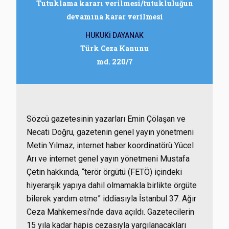
Tutuklama kararı verilmesi/tutukluluğun
devamına karar verilmesi
HUKUKİ DAYANAK
Türk Ceza Kanunu
md. 220/7
Sözcü gazetesinin yazarları Emin Çölaşan ve
Necati Doğru, gazetenin genel yayın yönetmeni
Metin Yılmaz, internet haber koordinatörü Yücel
Arı ve internet genel yayın yönetmeni Mustafa
Çetin hakkında, “terör örgütü (FETÖ) içindeki
hiyerarşik yapıya dahil olmamakla birlikte örgüte
bilerek yardım etme” iddiasıyla İstanbul 37. Ağır
Ceza Mahkemesi’nde dava açıldı. Gazetecilerin
15 yıla kadar hapis cezasıyla yargılanacakları