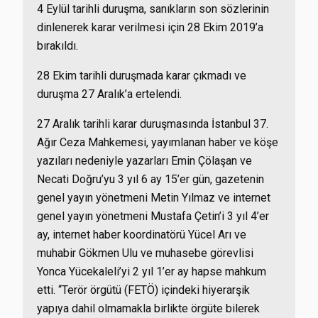
4 Eylül tarihli duruşma, sanıkların son sözlerinin
dinlenerek karar verilmesi için 28 Ekim 2019’a
bırakıldı.
28 Ekim tarihli duruşmada karar çıkmadı ve
duruşma 27 Aralık’a ertelendi.
27 Aralık tarihli karar duruşmasında İstanbul 37.
Ağır Ceza Mahkemesi, yayımlanan haber ve köşe
yazıları nedeniyle yazarları Emin Çölaşan ve
Necati Doğru’yu 3 yıl 6 ay 15’er gün, gazetenin
genel yayın yönetmeni Metin Yılmaz ve internet
genel yayın yönetmeni Mustafa Çetin’i 3 yıl 4’er
ay, internet haber koordinatörü Yücel Arı ve
muhabir Gökmen Ulu ve muhasebe görevlisi
Yonca Yücekaleli’yi 2 yıl 1’er ay hapse mahkum
etti. “Terör örgütü (FETÖ) içindeki hiyerarşik
yapıya dahil olmamakla birlikte örgüte bilerek