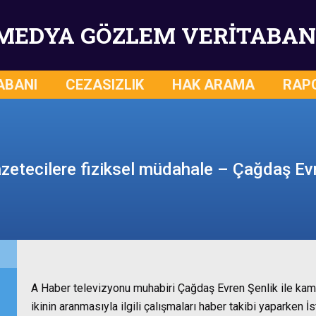
MEDYA GÖZLEM VERİTABAN
ABANI
CEZASIZLIK
HAK ARAMA
RAP
azetecilere fiziksel müdahale – Çağdaş Ev
A Haber televizyonu muhabiri Çağdaş Evren Şenlik ile kame
ikinin aranmasıyla ilgili çalışmaları haber takibi yaparken 