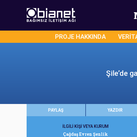
PROJE HAKKINDA
VERİT
Şile’de g
PAYLAŞ
YAZDIR
İLGİLİ KİŞİ VEYA KURUM
Çağdaş Evren Şenlik