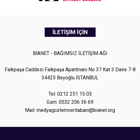
İLETİŞİM İÇİN
BİANET - BAĞIMSIZ İLETİŞİM AĞI
Faikpaşa Caddesi Faikpaşa Apartmanı No 37 Kat 3 Daire 7-8
34425 Beyoğlu İSTANBUL
Tel: 0212 251 15 03
Gsm: 0532 206 36 69
Mail: medyagozlemveritabani@bianet.org