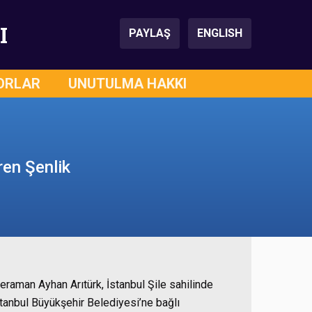
I
PAYLAŞ
ENGLISH
ORLAR
UNUTULMA HAKKI
ren Şenlik
raman Ayhan Arıtürk, İstanbul Şile sahilinde
İstanbul Büyükşehir Belediyesi’ne bağlı