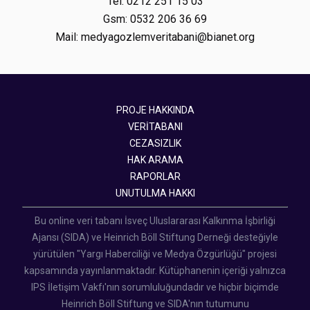
Tel: 0212 251 15 03
Gsm: 0532 206 36 69
Mail: medyagozlemveritabani@bianet.org
PROJE HAKKINDA
VERİTABANI
CEZASIZLIK
HAK ARAMA
RAPORLAR
UNUTULMA HAKKI
Bu online veri tabanı İsveç Uluslararası Kalkınma İşbirliği
Ajansı (SIDA) ve Heinrich Böll Stiftung Derneği desteğiyle
yürütülen "Yargı Haberciliği ve Medya Özgürlüğü" projesi
kapsamında yayınlanmaktadır. Kütüphanenin içeriği yalnızca
IPS İletişim Vakfı'nın sorumluluğundadır ve hiçbir biçimde
Heinrich Böll Stiftung ve SIDA'nın tutumunu