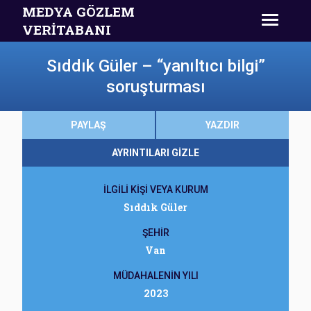
MEDYA GÖZLEM
VERİTABANI
Sıddık Güler – “yanıltıcı bilgi”
soruşturması
PAYLAŞ
YAZDIR
AYRINTILARI GİZLE
İLGİLİ KİŞİ VEYA KURUM
Sıddık Güler
ŞEHİR
Van
MÜDAHALENİN YILI
2023