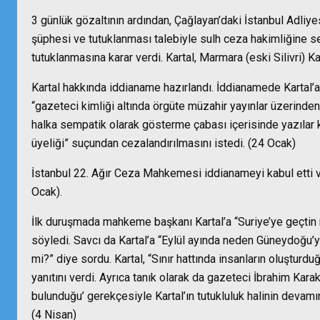
3 günlük gözaltının ardından, Çağlayan’daki İstanbul Adliyesi
şüphesi ve tutuklanması talebiyle sulh ceza hakimliğine sev
tutuklanmasına karar verdi. Kartal, Marmara (eski Silivri) 
Kartal hakkında iddianame hazırlandı. İddianamede Kartal’a 
“gazeteci kimliği altında örgüte müzahir yayınlar üzerinden 
halka sempatik olarak gösterme çabası içerisinde yazılar kal
üyeliği” suçundan cezalandırılmasını istedi. (24 Ocak)
İstanbul 22. Ağır Ceza Mahkemesi iddianameyi kabul etti 
Ocak).
İlk duruşmada mahkeme başkanı Kartal’a “Suriye’ye geçtin m
söyledi. Savcı da Kartal’a “Eylül ayında neden Güneydoğu’y
mi?” diye sordu. Kartal, “Sınır hattında insanların oluşturduğ
yanıtını verdi. Ayrıca tanık olarak da gazeteci İbrahim Kar
bulunduğu’ gerekçesiyle Kartal’ın tutukluluk halinin devamı
(4 Nisan)