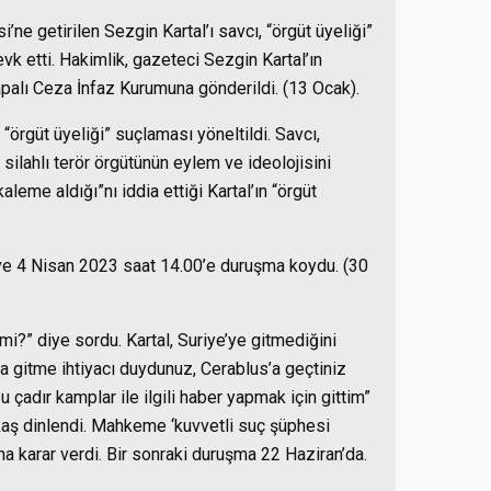
’ne getirilen Sezgin Kartal’ı savcı, “örgüt üyeliği”
k etti. Hakimlik, gazeteci Sezgin Kartal’ın
Kapalı Ceza İnfaz Kurumuna gönderildi. (13 Ocak).
“örgüt üyeliği” suçlaması yöneltildi. Savcı,
silahlı terör örgütünün eylem ve ideolojisini
eme aldığı”nı iddia ettiği Kartal’ın “örgüt
ve 4 Nisan 2023 saat 14.00’e duruşma koydu. (30
i?” diye sordu. Kartal, Suriye’ye gitmediğini
a gitme ihtiyacı duydunuz, Cerablus’a geçtiniz
u çadır kamplar ile ilgili haber yapmak için gittim”
akaş dinlendi. Mahkeme ‘kuvvetli suç şüphesi
na karar verdi. Bir sonraki duruşma 22 Haziran’da.