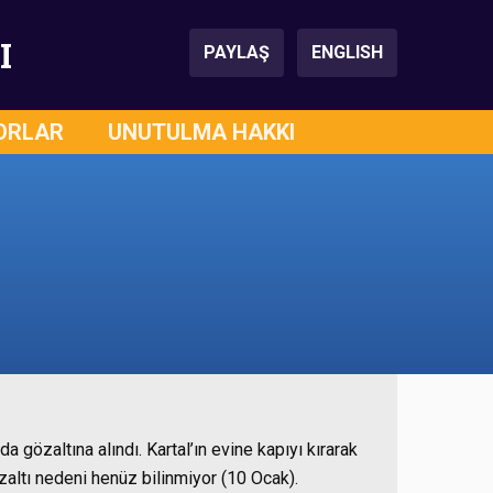
I
PAYLAŞ
ENGLISH
ORLAR
UNUTULMA HAKKI
a gözaltına alındı. Kartal’ın evine kapıyı kırarak
özaltı nedeni henüz bilinmiyor (10 Ocak).