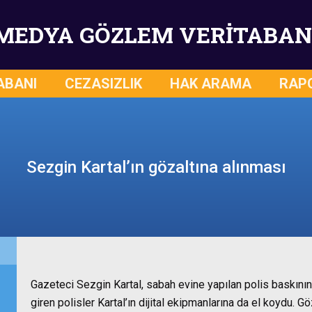
MEDYA GÖZLEM VERİTABAN
ABANI
CEZASIZLIK
HAK ARAMA
RAP
Sezgin Kartal’ın gözaltına alınması
Gazeteci Sezgin Kartal,
sabah evine yapılan polis baskınınd
giren polisler Kartal’ın dijital ekipmanlarına da el koydu. G