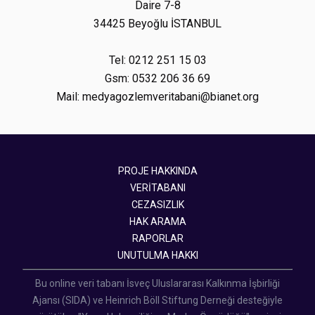
Daire 7-8
34425 Beyoğlu İSTANBUL
Tel: 0212 251 15 03
Gsm: 0532 206 36 69
Mail: medyagozlemveritabani@bianet.org
PROJE HAKKINDA
VERİTABANI
CEZASIZLIK
HAK ARAMA
RAPORLAR
UNUTULMA HAKKI
Bu online veri tabanı İsveç Uluslararası Kalkınma İşbirliği
Ajansı (SIDA) ve Heinrich Böll Stiftung Derneği desteğiyle