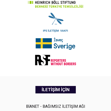
İLETİŞİM İÇİN
BİANET - BAĞIMSIZ İLETİŞİM AĞI