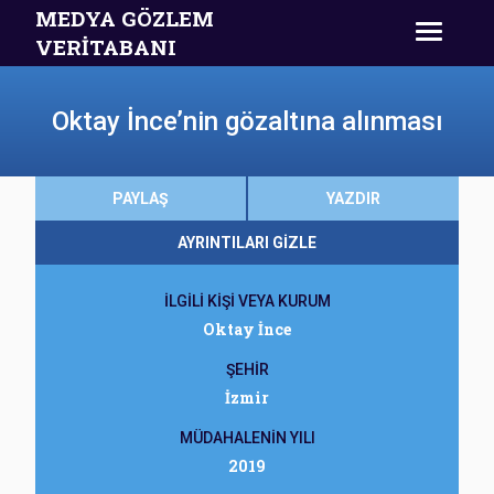
MEDYA GÖZLEM
VERİTABANI
Oktay İnce’nin gözaltına alınması
PAYLAŞ
YAZDIR
AYRINTILARI GİZLE
İLGİLİ KİŞİ VEYA KURUM
Oktay İnce
ŞEHİR
İzmir
MÜDAHALENİN YILI
2019