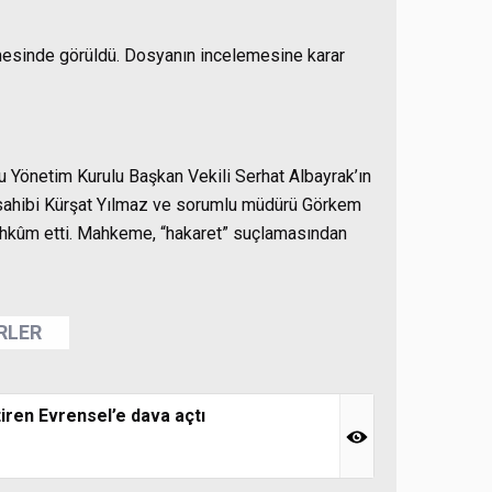
mesinde görüldü. Dosyanın incelemesine karar
Yönetim Kurulu Başkan Vekili Serhat Albayrak’ın
 sahibi Kürşat Yılmaz ve sorumlu müdürü Görkem
mahkûm etti. Mahkeme, “hakaret” suçlamasından
ERLER
tiren Evrensel’e dava açtı