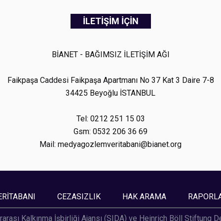
İLETİŞİM İÇİN
BİANET - BAĞIMSIZ İLETİŞİM AĞI
Faikpaşa Caddesi Faikpaşa Apartmanı No 37 Kat 3 Daire 7-8
34425 Beyoğlu İSTANBUL
Tel: 0212 251 15 03
Gsm: 0532 206 36 69
Mail: medyagozlemveritabani@bianet.org
ERİTABANI
CEZASIZLIK
HAK ARAMA
RAPORL
rarası Kalkınma İşbirliği Ajansı (SIDA) ve Heinrich Böll Stiftung 