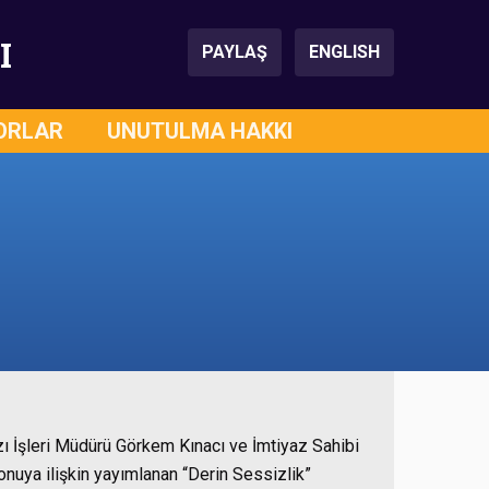
I
PAYLAŞ
ENGLISH
ORLAR
UNUTULMA HAKKI
zı İşleri Müdürü Görkem Kınacı ve İmtiyaz Sahibi
onuya ilişkin yayımlanan “Derin Sessizlik”