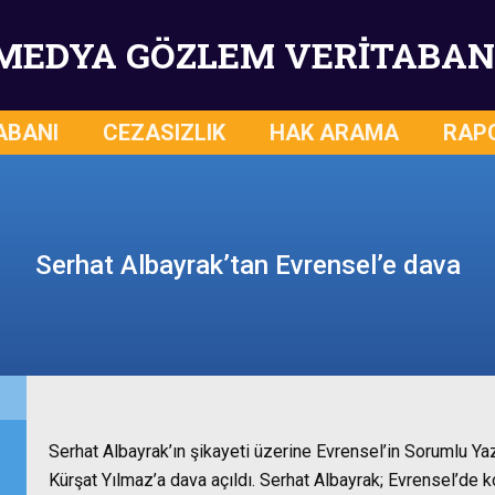
MEDYA GÖZLEM VERİTABAN
ABANI
CEZASIZLIK
HAK ARAMA
RAP
Serhat Albayrak’tan Evrensel’e dava
Serhat Albayrak’ın şikayeti üzerine Evrensel’in Sorumlu Ya
Kürşat Yılmaz’a dava açıldı. Serhat Albayrak; Evrensel’de k