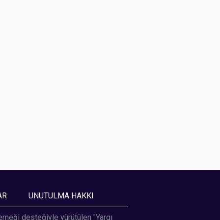
AR
UNUTULMA HAKKI
Derneği desteğiyle yürütülen "Yargı