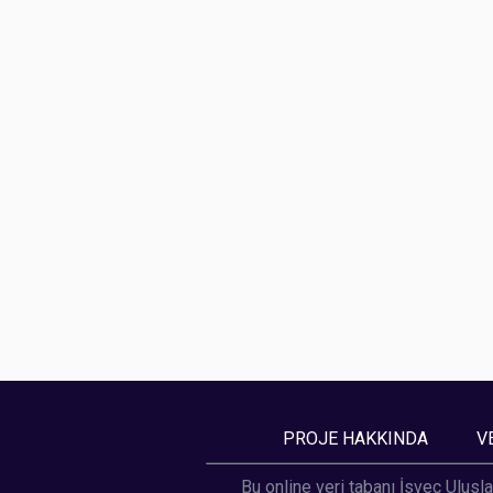
PROJE HAKKINDA
V
Bu online veri tabanı İsveç Ulusla