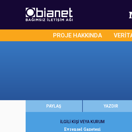
PROJE HAKKINDA
VERİT
PAYLAŞ
YAZDIR
İLGİLİ KİŞİ VEYA KURUM
Evrensel Gazetesi