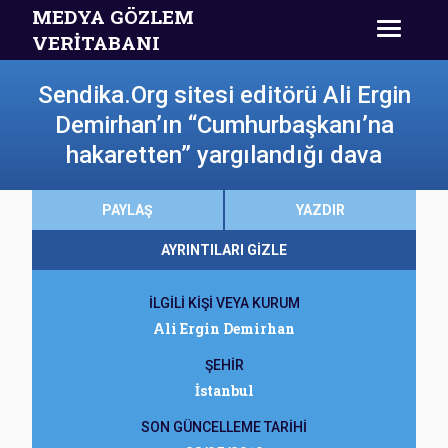
MEDYA GÖZLEM
VERİTABANI
Sendika.Org sitesi editörü Ali Ergin
Demirhan’ın “Cumhurbaşkanı’na
hakaretten” yargılandığı dava
PAYLAŞ
YAZDIR
AYRINTILARI GİZLE
İLGİLİ KİŞİ VEYA KURUM
Ali Ergin Demirhan
ŞEHİR
İstanbul
SON GÜNCELLEME TARİHİ