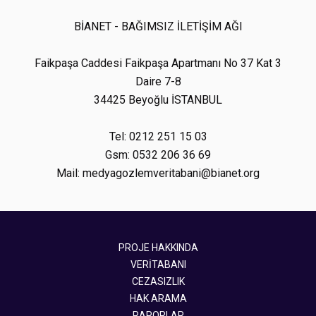
BİANET - BAĞIMSIZ İLETİŞİM AĞI
Faikpaşa Caddesi Faikpaşa Apartmanı No 37 Kat 3
Daire 7-8
34425 Beyoğlu İSTANBUL
Tel: 0212 251 15 03
Gsm: 0532 206 36 69
Mail: medyagozlemveritabani@bianet.org
PROJE HAKKINDA
VERİTABANI
CEZASIZLIK
HAK ARAMA
RAPORLAR