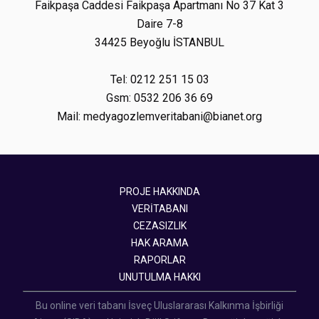
Faikpaşa Caddesi Faikpaşa Apartmanı No 37 Kat 3
Daire 7-8
34425 Beyoğlu İSTANBUL
Tel: 0212 251 15 03
Gsm: 0532 206 36 69
Mail: medyagozlemveritabani@bianet.org
PROJE HAKKINDA
VERİTABANI
CEZASIZLIK
HAK ARAMA
RAPORLAR
UNUTULMA HAKKI
Bu online veri tabanı İsveç Uluslararası Kalkınma İşbirliği