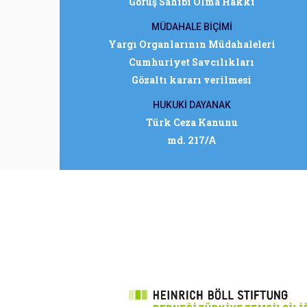
Görüş Sahibi Olma Hakkı
MÜDAHALE BİÇİMİ
Yargı Organlarının Müdahaleleri
Cumhuriyet Savcılıkları
Gözaltı kararı verilmesi
HUKUKİ DAYANAK
Türk Ceza Kanunu
md. 217/A