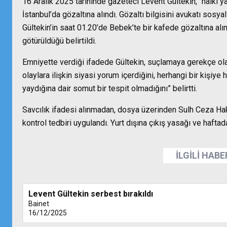
16 Aralık 2025 tarihinde gazeteci Levent Gültekin, “halkı y
İstanbul’da gözaltına alındı. Gözaltı bilgisini avukatı sos
Gültekin’in saat 01.20’de Bebek’te bir kafede gözaltına alı
götürüldüğü belirtildi.
Emniyette verdiği ifadede Gültekin, suçlamaya gerekçe ol
olaylara ilişkin siyasi yorum içerdiğini, herhangi bir kişiye 
yaydığına dair somut bir tespit olmadığını” belirtti.
Savcılık ifadesi alınmadan, dosya üzerinden Sulh Ceza Hak
kontrol tedbiri uygulandı. Yurt dışına çıkış yasağı ve haftad
İLGİLİ HAB
Levent Gültekin serbest bırakıldı
Bainet
16/12/2025