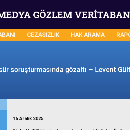
MEDYA GÖZLEM VERİTABAN
ABANI
CEZASIZLIK
HAK ARAMA
RAP
ür soruşturmasında gözaltı – Levent Gül
16 Aralık 2025