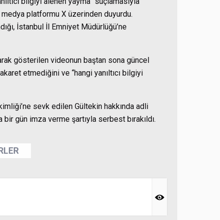
anıltıcı bilgiyi alenen yayma” suçlamasıyla
yal medya platformu X üzerinden duyurdu.
ndığı, İstanbul İl Emniyet Müdürlüğü’ne
arak gösterilen videonun baştan sona güncel
hakaret etmediğini ve “hangi yanıltıcı bilgiyi
imliği’ne sevk edilen Gültekin hakkında adli
a bir gün imza verme şartıyla serbest bırakıldı.
ERLER