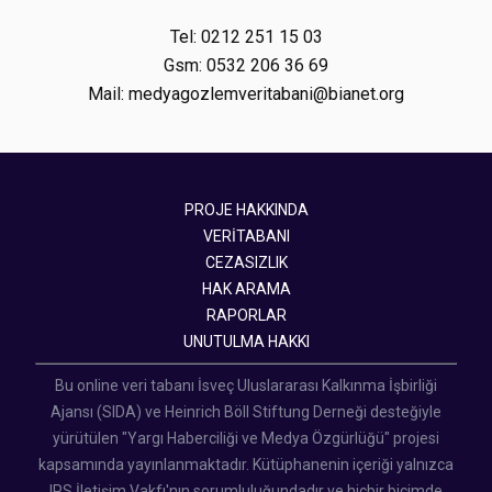
Tel: 0212 251 15 03
Gsm: 0532 206 36 69
Mail: medyagozlemveritabani@bianet.org
PROJE HAKKINDA
VERİTABANI
CEZASIZLIK
HAK ARAMA
RAPORLAR
UNUTULMA HAKKI
Bu online veri tabanı İsveç Uluslararası Kalkınma İşbirliği
Ajansı (SIDA) ve Heinrich Böll Stiftung Derneği desteğiyle
yürütülen "Yargı Haberciliği ve Medya Özgürlüğü" projesi
kapsamında yayınlanmaktadır. Kütüphanenin içeriği yalnızca
IPS İletişim Vakfı'nın sorumluluğundadır ve hiçbir biçimde